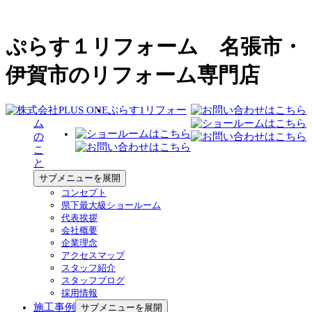
ぷらす１リフォーム 名張市・
伊賀市のリフォーム専門店
ぷらす1リフォー
ム
の
こ
と
サブメニューを展開
コンセプト
県下最大級ショールーム
代表挨拶
会社概要
企業理念
アクセスマップ
スタッフ紹介
スタッフブログ
採用情報
施工事例
サブメニューを展開