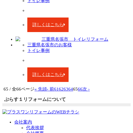
トイレ事例
詳しくはこちら
三重県名張市のお客様
トイレ事例
詳しくはこちら
65 / 全66ページ
« 先頭
‹ 前
61
62
63
64
65
66
次 ›
ぷらす１リフォームについて
会社案内
代表挨拶