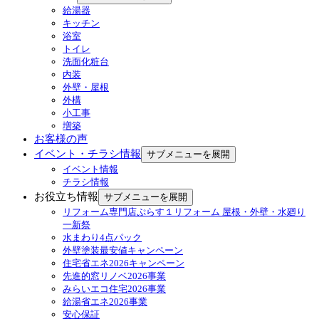
給湯器
キッチン
浴室
トイレ
洗面化粧台
内装
外壁・屋根
外構
小工事
増築
お客様の声
イベント・チラシ情報
サブメニューを展開
イベント情報
チラシ情報
お役立ち情報
サブメニューを展開
リフォーム専門店ぷらす１リフォーム 屋根・外壁・水廻り
一新祭
水まわり4点パック
外壁塗装最安値キャンペーン
住宅省エネ2026キャンペーン
先進的窓リノベ2026事業
みらいエコ住宅2026事業
給湯省エネ2026事業
安心保証