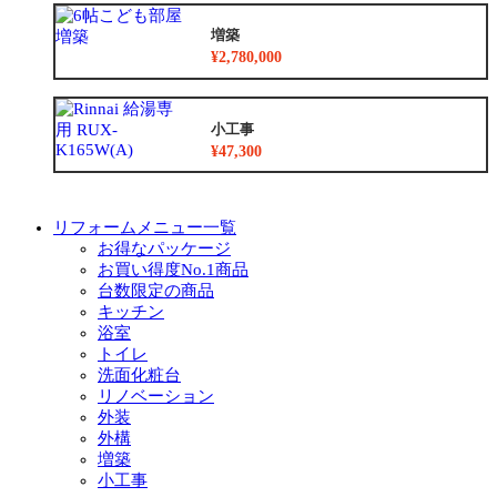
増築
¥2,780,000
小工事
¥47,300
リフォームメニュー一覧
お得なパッケージ
お買い得度No.1商品
台数限定の商品
キッチン
浴室
トイレ
洗面化粧台
リノベーション
外装
外構
増築
小工事