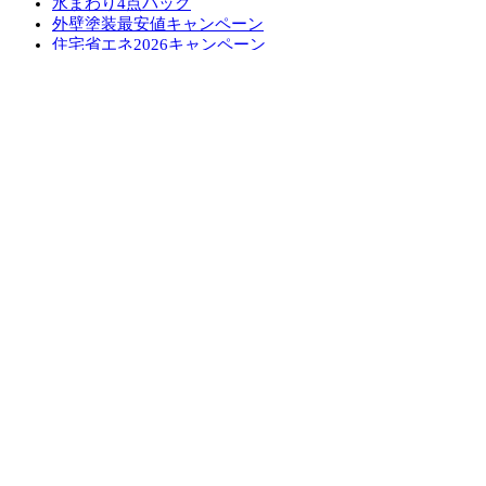
水まわり4点パック
外壁塗装最安値キャンペーン
住宅省エネ2026キャンペーン
先進的窓リノベ2026事業
みらいエコ住宅2026事業
給湯省エネ2026事業
LINEで簡単相談・見積もり
住まいの無料健康診断
安心保証
採用情報
リフォームの流れ
よくあるご質問
お問い合わせ
LINEで簡単相談・見積もり
お問い合わせ
無料お見積もり
イベント参加
電話で相談
CONTACT