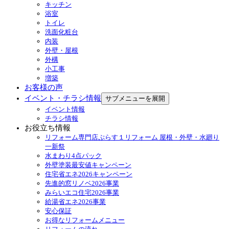
キッチン
浴室
トイレ
洗面化粧台
内装
外壁・屋根
外構
小工事
増築
お客様の声
イベント・チラシ情報
サブメニューを展開
イベント情報
チラシ情報
お役立ち情報
リフォーム専門店ぷらす１リフォーム 屋根・外壁・水廻り
一新祭
水まわり4点パック
外壁塗装最安値キャンペーン
住宅省エネ2026キャンペーン
先進的窓リノベ2026事業
みらいエコ住宅2026事業
給湯省エネ2026事業
安心保証
お得なリフォームメニュー