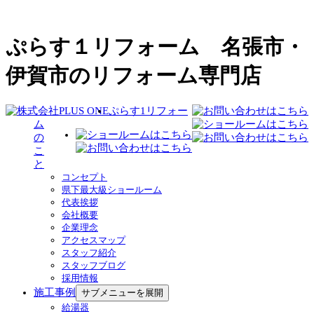
ぷらす１リフォーム 名張市・
伊賀市のリフォーム専門店
ぷらす1リフォー
ム
の
こ
と
コンセプト
県下最大級ショールーム
代表挨拶
会社概要
企業理念
アクセスマップ
スタッフ紹介
スタッフブログ
採用情報
施工事例
サブメニューを展開
給湯器