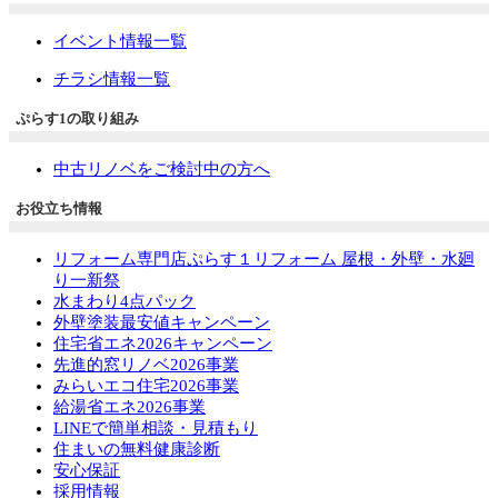
イベント情報一覧
チラシ情報一覧
ぷらす1の取り組み
中古リノベをご検討中の方へ
お役立ち情報
リフォーム専門店ぷらす１リフォーム 屋根・外壁・水廻
り一新祭
水まわり4点パック
外壁塗装最安値キャンペーン
住宅省エネ2026キャンペーン
先進的窓リノベ2026事業
みらいエコ住宅2026事業
給湯省エネ2026事業
LINEで簡単相談・見積もり
住まいの無料健康診断
安心保証
採用情報