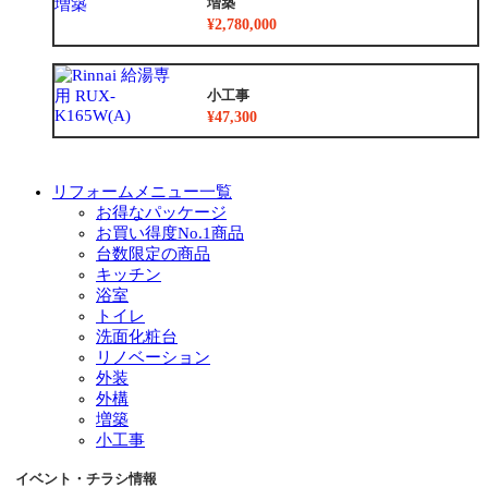
増築
¥2,780,000
小工事
¥47,300
リフォームメニュー一覧
お得なパッケージ
お買い得度No.1商品
台数限定の商品
キッチン
浴室
トイレ
洗面化粧台
リノベーション
外装
外構
増築
小工事
イベント・チラシ情報