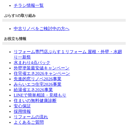
チラシ情報一覧
ぷらす1の取り組み
中古リノベをご検討中の方へ
お役立ち情報
リフォーム専門店ぷらす１リフォーム 屋根・外壁・水廻
り一新祭
水まわり4点パック
外壁塗装最安値キャンペーン
住宅省エネ2026キャンペーン
先進的窓リノベ2026事業
みらいエコ住宅2026事業
給湯省エネ2026事業
LINEで簡単相談・見積もり
住まいの無料健康診断
安心保証
採用情報
リフォームの流れ
よくあるご質問