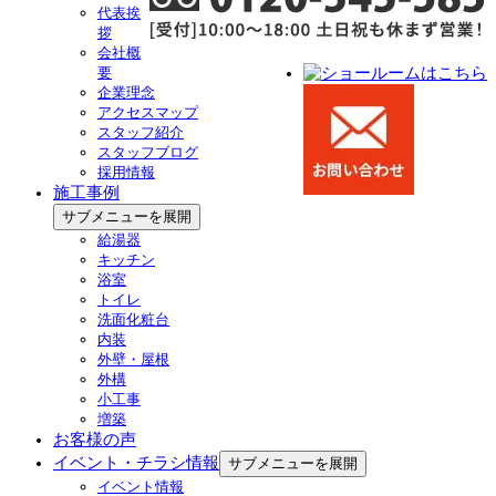
代表挨
拶
会社概
要
企業理念
アクセスマップ
スタッフ紹介
スタッフブログ
採用情報
施工事例
サブメニューを展開
給湯器
キッチン
浴室
トイレ
洗面化粧台
内装
外壁・屋根
外構
小工事
増築
お客様の声
イベント・チラシ情報
サブメニューを展開
イベント情報