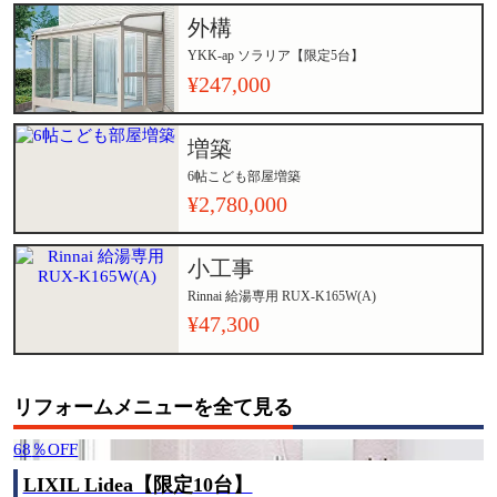
外構
YKK-ap ソラリア【限定5台】
¥247,000
増築
6帖こども部屋増築
¥2,780,000
小工事
Rinnai 給湯専用 RUX-K165W(A)
¥47,300
リフォームメニュー
を全て見る
68
％OFF
LIXIL Lidea【限定10台】