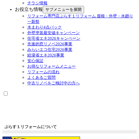
チラシ情報
お役立ち情報
サブメニューを展開
リフォーム専門店ぷらす１リフォーム 屋根・外壁・水廻り
一新祭
水まわり4点パック
外壁塗装最安値キャンペーン
住宅省エネ2026キャンペーン
先進的窓リノベ2026事業
みらいエコ住宅2026事業
給湯省エネ2026事業
安心保証
お得なリフォームメニュー
リフォームの流れ
よくあるご質問
中古リノベをご検討中の方へ
ぷらす１リフォームについて