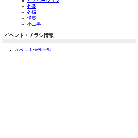
リノベーション
外装
外構
増築
小工事
イベント・チラシ情報
イベント情報一覧
チラシ情報一覧
ぷらす1の取り組み
中古リノベをご検討中の方へ
お役立ち情報
リフォーム専門店ぷらす１リフォーム 屋根・外壁・水廻
り一新祭
水まわり4点パック
外壁塗装最安値キャンペーン
住宅省エネ2026キャンペーン