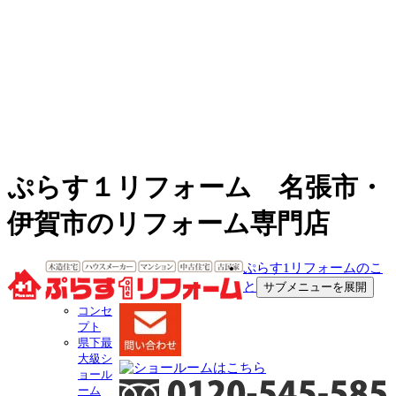
ぷらす１リフォーム 名張市・
伊賀市のリフォーム専門店
ぷらす1リフォームのこ
と
サブメニューを展開
コンセ
プト
県下最
大級シ
ョール
ーム