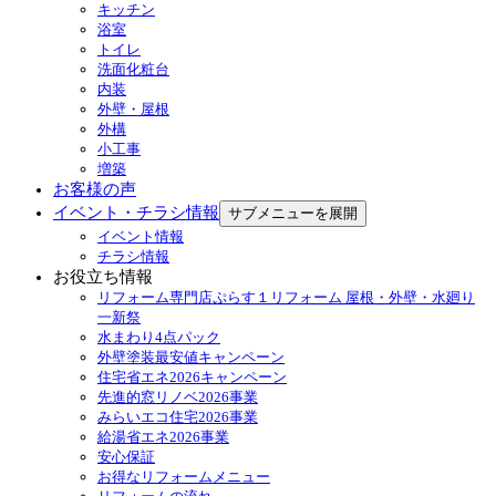
キッチン
浴室
トイレ
洗面化粧台
内装
外壁・屋根
外構
小工事
増築
お客様の声
イベント・チラシ情報
サブメニューを展開
イベント情報
チラシ情報
お役立ち情報
リフォーム専門店ぷらす１リフォーム 屋根・外壁・水廻り
一新祭
水まわり4点パック
外壁塗装最安値キャンペーン
住宅省エネ2026キャンペーン
先進的窓リノベ2026事業
みらいエコ住宅2026事業
給湯省エネ2026事業
安心保証
お得なリフォームメニュー