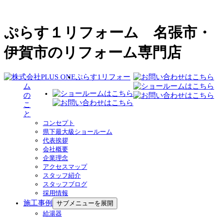
ぷらす１リフォーム 名張市・
伊賀市のリフォーム専門店
ぷらす1リフォー
ム
の
こ
と
コンセプト
県下最大級ショールーム
代表挨拶
会社概要
企業理念
アクセスマップ
スタッフ紹介
スタッフブログ
採用情報
施工事例
サブメニューを展開
給湯器