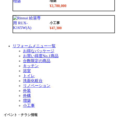
増築
¥2,780,000
小工事
¥47,300
リフォームメニュー一覧
お得なパッケージ
お買い得度No.1商品
台数限定の商品
キッチン
浴室
トイレ
洗面化粧台
リノベーション
外装
外構
増築
小工事
イベント・チラシ情報