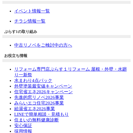
イベント情報一覧
チラシ情報一覧
ぷらす1の取り組み
中古リノベをご検討中の方へ
お役立ち情報
リフォーム専門店ぷらす１リフォーム 屋根・外壁・水廻
り一新祭
水まわり4点パック
外壁塗装最安値キャンペーン
住宅省エネ2026キャンペーン
先進的窓リノベ2026事業
みらいエコ住宅2026事業
給湯省エネ2026事業
LINEで簡単相談・見積もり
住まいの無料健康診断
安心保証
採用情報