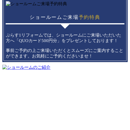
ショールームご来場
予約特典
ぷらす1リフォームでは、ショールームにご来場いただいた
方へ「QUOカード500円分」をプレゼントしております！
事前ご予約の上ご来場いただくとスムーズにご案内すること
ができます。お気軽にご予約くださいませ！
例えば壁紙を張り替えただけでリビングが明るくなって、家族
の笑顔まで明るくなったり。
子供たちが成長して巣立った家を、もう一度夫婦のためのもの
に作り変えたり。