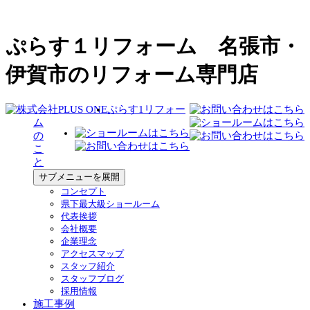
ぷらす１リフォーム 名張市・
伊賀市のリフォーム専門店
ぷらす1リフォー
ム
の
こ
と
サブメニューを展開
コンセプト
県下最大級ショールーム
代表挨拶
会社概要
企業理念
アクセスマップ
スタッフ紹介
スタッフブログ
採用情報
施工事例