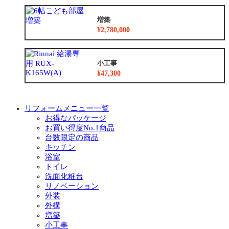
増築
¥2,780,000
小工事
¥47,300
リフォームメニュー一覧
お得なパッケージ
お買い得度No.1商品
台数限定の商品
キッチン
浴室
トイレ
洗面化粧台
リノベーション
外装
外構
増築
小工事