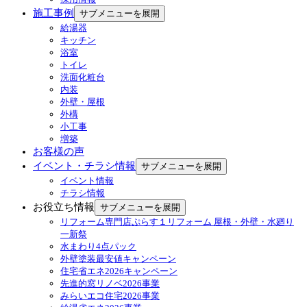
施工事例
サブメニューを展開
給湯器
キッチン
浴室
トイレ
洗面化粧台
内装
外壁・屋根
外構
小工事
増築
お客様の声
イベント・チラシ情報
サブメニューを展開
イベント情報
チラシ情報
お役立ち情報
サブメニューを展開
リフォーム専門店ぷらす１リフォーム 屋根・外壁・水廻り
一新祭
水まわり4点パック
外壁塗装最安値キャンペーン
住宅省エネ2026キャンペーン
先進的窓リノベ2026事業
みらいエコ住宅2026事業