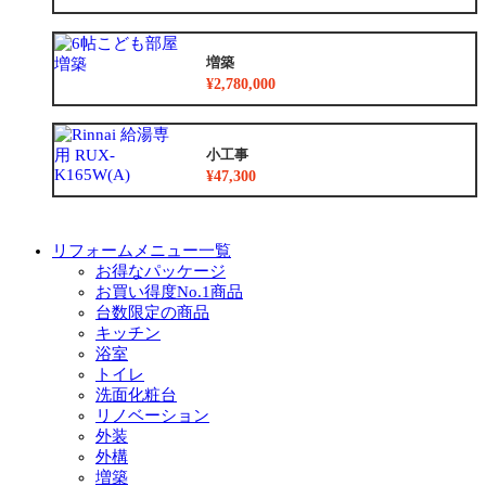
増築
¥2,780,000
小工事
¥47,300
リフォームメニュー一覧
お得なパッケージ
お買い得度No.1商品
台数限定の商品
キッチン
浴室
トイレ
洗面化粧台
リノベーション
外装
外構
増築