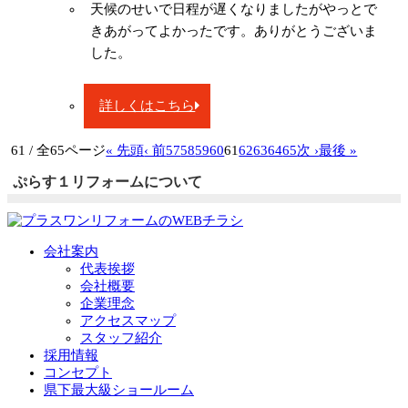
天候のせいで日程が遅くなりましたがやっとで
きあがってよかったです。ありがとうございま
した。
詳しくはこちら
61 / 全65ページ
« 先頭
‹ 前
57
58
59
60
61
62
63
64
65
次 ›
最後 »
ぷらす１リフォームについて
会社案内
代表挨拶
会社概要
企業理念
アクセスマップ
スタッフ紹介
採用情報
コンセプト
県下最大級ショールーム