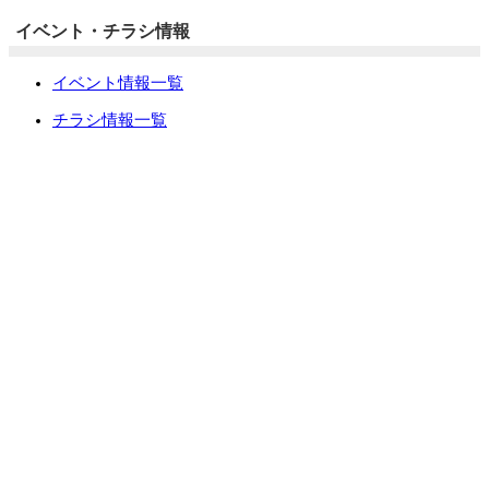
イベント・チラシ情報
イベント情報一覧
チラシ情報一覧
ぷらす1の取り組み
中古リノベをご検討中の方へ
お役立ち情報
リフォーム専門店ぷらす１リフォーム 屋根・外壁・水廻
り一新祭
水まわり4点パック
外壁塗装最安値キャンペーン
住宅省エネ2026キャンペーン
先進的窓リノベ2026事業
みらいエコ住宅2026事業
給湯省エネ2026事業
LINEで簡単相談・見積もり