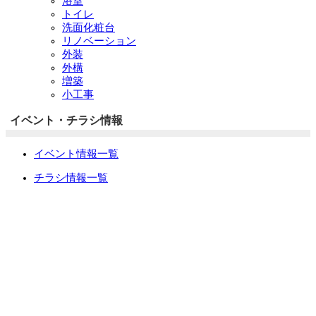
浴室
トイレ
洗面化粧台
リノベーション
外装
外構
増築
小工事
イベント・チラシ情報
イベント情報一覧
チラシ情報一覧
ぷらす1の取り組み
中古リノベをご検討中の方へ
お役立ち情報
リフォーム専門店ぷらす１リフォーム 屋根・外壁・水廻
り一新祭