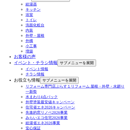
給湯器
キッチン
浴室
トイレ
洗面化粧台
内装
外壁・屋根
外構
小工事
増築
お客様の声
イベント・チラシ情報
サブメニューを展開
イベント情報
チラシ情報
お役立ち情報
サブメニューを展開
リフォーム専門店ぷらす１リフォーム 屋根・外壁・水廻り
一新祭
水まわり4点パック
外壁塗装最安値キャンペーン
住宅省エネ2026キャンペーン
先進的窓リノベ2026事業
みらいエコ住宅2026事業
給湯省エネ2026事業
安心保証