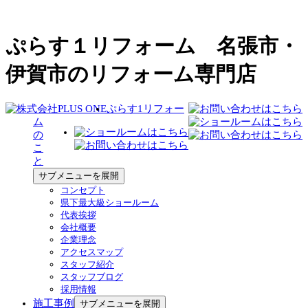
ぷらす１リフォーム 名張市・
伊賀市のリフォーム専門店
ぷらす1リフォー
ム
の
こ
と
サブメニューを展開
コンセプト
県下最大級ショールーム
代表挨拶
会社概要
企業理念
アクセスマップ
スタッフ紹介
スタッフブログ
採用情報
施工事例
サブメニューを展開