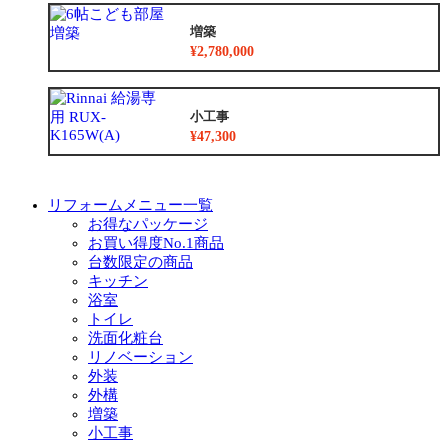
増築
¥2,780,000
小工事
¥47,300
リフォームメニュー一覧
お得なパッケージ
お買い得度No.1商品
台数限定の商品
キッチン
浴室
トイレ
洗面化粧台
リノベーション
外装
外構
増築
小工事