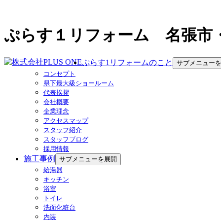
ぷらす１リフォーム 名張市
ぷらす1リフォームのこと
サブメニュー
コンセプト
県下最大級ショールーム
代表挨拶
会社概要
企業理念
アクセスマップ
スタッフ紹介
スタッフブログ
採用情報
施工事例
サブメニューを展開
給湯器
キッチン
浴室
トイレ
洗面化粧台
内装