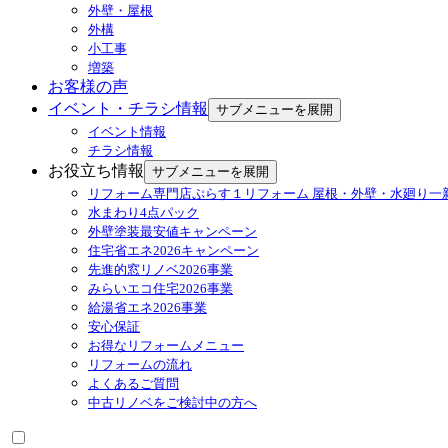
外壁・屋根
外構
小工事
増築
お客様の声
イベント・チラシ情報
サブメニューを展開
イベント情報
チラシ情報
お役立ち情報
サブメニューを展開
リフォーム専門店ぷらす１リフォーム 屋根・外壁・水廻り一
水まわり4点パック
外壁塗装最安値キャンペーン
住宅省エネ2026キャンペーン
先進的窓リノベ2026事業
みらいエコ住宅2026事業
給湯省エネ2026事業
安心保証
お得なリフォームメニュー
リフォームの流れ
よくあるご質問
中古リノベをご検討中の方へ