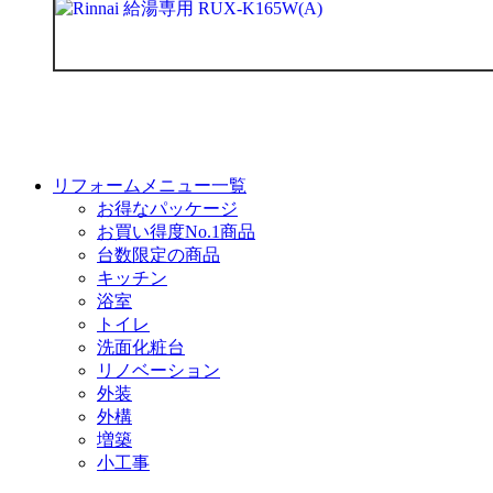
リフォームメニュー一覧
お得なパッケージ
お買い得度No.1商品
台数限定の商品
キッチン
浴室
トイレ
洗面化粧台
リノベーション
外装
外構
増築
小工事