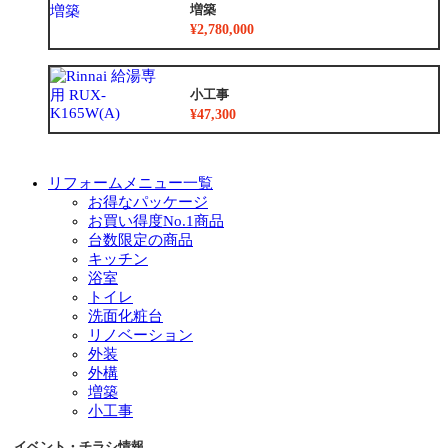
増築
¥2,780,000
小工事
¥47,300
リフォームメニュー一覧
お得なパッケージ
お買い得度No.1商品
台数限定の商品
キッチン
浴室
トイレ
洗面化粧台
リノベーション
外装
外構
増築
小工事
イベント・チラシ情報