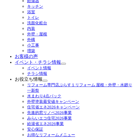
給湯器
ブ
キッチン
メ
浴室
ニ
トイレ
ュ
洗面化粧台
ー
内装
を
外壁・屋根
展
外構
開
小工事
増築
お客様の声
イベント・チラシ情報
サ
イベント情報
ブ
チラシ情報
メ
お役立ち情報
ニ
サ
リフォーム専門店ぷらす１リフォーム 屋根・外壁・水廻り
ュ
ブ
一新祭
ー
メ
水まわり4点パック
を
ニ
外壁塗装最安値キャンペーン
展
ュ
住宅省エネ2026キャンペーン
開
ー
先進的窓リノベ2026事業
を
みらいエコ住宅2026事業
展
給湯省エネ2026事業
開
安心保証
お得なリフォームメニュー