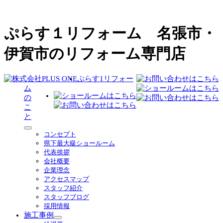
ぷらす１リフォーム 名張市・
伊賀市のリフォーム専門店
ぷらす1リフォー
ム
の
こ
と
サ
コンセプト
ブ
県下最大級ショールーム
メ
代表挨拶
ニ
会社概要
ュ
企業理念
ー
アクセスマップ
を
スタッフ紹介
展
スタッフブログ
開
採用情報
施工事例
サ