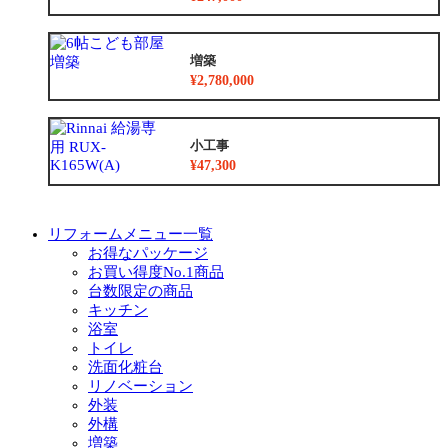
増築
¥2,780,000
小工事
¥47,300
リフォームメニュー一覧
お得なパッケージ
お買い得度No.1商品
台数限定の商品
キッチン
浴室
トイレ
洗面化粧台
リノベーション
外装
外構
増築