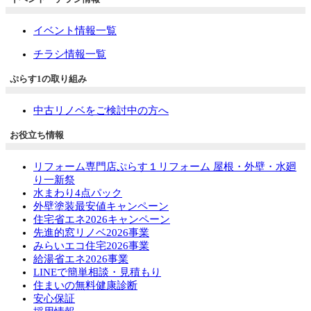
イベント情報一覧
チラシ情報一覧
ぷらす1の取り組み
中古リノベをご検討中の方へ
お役立ち情報
リフォーム専門店ぷらす１リフォーム 屋根・外壁・水廻
り一新祭
水まわり4点パック
外壁塗装最安値キャンペーン
住宅省エネ2026キャンペーン
先進的窓リノベ2026事業
みらいエコ住宅2026事業
給湯省エネ2026事業
LINEで簡単相談・見積もり
住まいの無料健康診断
安心保証