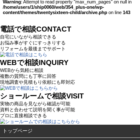
Warning
: Attempt to read property "max_num_pages" on null in
/home/users/1/ship0060/web/354_plus-one/wp-
content/themes/twentysixteen-child/archive.php
on line
143
電話で相談
CONTACT
自宅にいながら相談できる
お悩み事がすぐにすっきりする
リフォームを最後までサポート
WEBで相談
INQUIRY
WEBから気軽に相談
複数の質問にも丁寧に回答
現地調査や見積もり依頼にも即対応
ショールームで相談
VISIT
実物の商品を見ながら確認が可能
資料と合わせて説明を聞く事が可能
プロに直接相談できる
トップページ