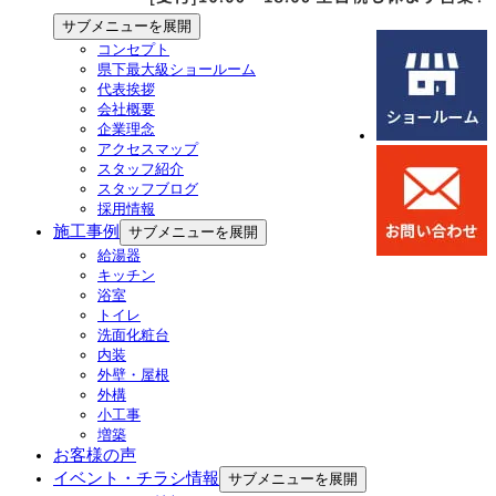
サブメニューを展開
コンセプト
県下最大級ショールーム
代表挨拶
会社概要
企業理念
アクセスマップ
スタッフ紹介
スタッフブログ
採用情報
施工事例
サブメニューを展開
給湯器
キッチン
浴室
トイレ
洗面化粧台
内装
外壁・屋根
外構
小工事
増築
お客様の声
イベント・チラシ情報
サブメニューを展開