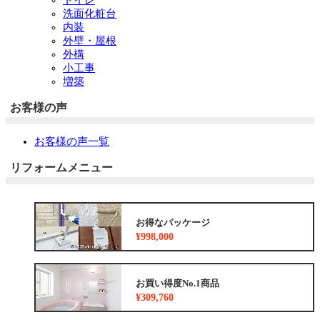
洗面化粧台
内装
外壁・屋根
外構
小工事
増築
お客様の声
お客様の声一覧
リフォームメニュー
お得なパッケージ
¥998,000
お買い得度No.1商品
¥309,760