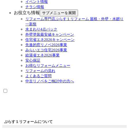
イベント情報
チラシ情報
お役立ち情報
サブメニューを展開
リフォーム専門店ぷらす１リフォーム 屋根・外壁・水廻り
一新祭
水まわり4点パック
外壁塗装最安値キャンペーン
住宅省エネ2026キャンペーン
先進的窓リノベ2026事業
みらいエコ住宅2026事業
給湯省エネ2026事業
安心保証
お得なリフォームメニュー
リフォームの流れ
よくあるご質問
中古リノベをご検討中の方へ
ぷらす１リフォームについて