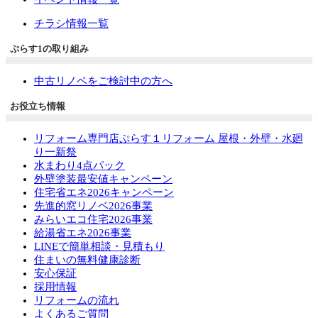
チラシ情報一覧
ぷらす1の取り組み
中古リノベをご検討中の方へ
お役立ち情報
リフォーム専門店ぷらす１リフォーム 屋根・外壁・水廻
り一新祭
水まわり4点パック
外壁塗装最安値キャンペーン
住宅省エネ2026キャンペーン
先進的窓リノベ2026事業
みらいエコ住宅2026事業
給湯省エネ2026事業
LINEで簡単相談・見積もり
住まいの無料健康診断
安心保証
採用情報
リフォームの流れ
よくあるご質問