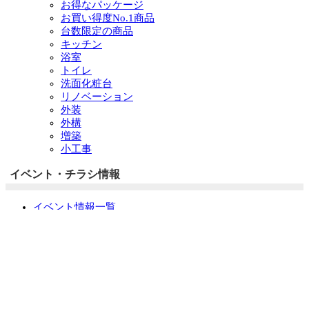
お得なパッケージ
お買い得度No.1商品
台数限定の商品
キッチン
浴室
トイレ
洗面化粧台
リノベーション
外装
外構
増築
小工事
イベント・チラシ情報
イベント情報一覧
チラシ情報一覧
ぷらす1の取り組み
中古リノベをご検討中の方へ