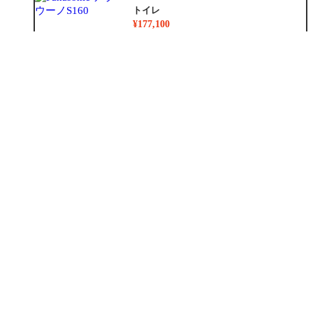
トイレ
¥177,100
洗面化粧台
¥36,300
リノベーション
¥8,783,500~
外装
¥1,024,000~
外構
¥247,000
増築