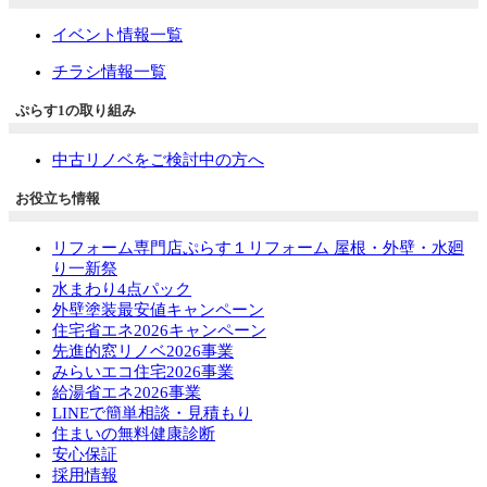
イベント情報一覧
チラシ情報一覧
ぷらす1の取り組み
中古リノベをご検討中の方へ
お役立ち情報
リフォーム専門店ぷらす１リフォーム 屋根・外壁・水廻
り一新祭
水まわり4点パック
外壁塗装最安値キャンペーン
住宅省エネ2026キャンペーン
先進的窓リノベ2026事業
みらいエコ住宅2026事業
給湯省エネ2026事業
LINEで簡単相談・見積もり
住まいの無料健康診断
安心保証
採用情報