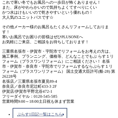
これで寒い冬でもお風呂への一歩目が怖くありません！
また、床がやわらかいので気持ちよくてすべりにくい
かつ水はけもいいので乾きやすいという優れもの！
大人気のユニットバスです☆
その他メーカー様のお風呂もたくさんリフォームしておりま
す！
寒いお風呂でお困りの皆様はぜひPLUSONEへ
お気軽にご来店、ご相談をお待ちしております！
三重県名張市・伊賀市・宇陀市でリフォームをお考えの方は、
施工事例、プランニング、価格等、どんなことでもぷ らす１リ
フォーム（プラスワンリフォーム）にご相談ください！ 名張
市・伊賀市・奈良市・宇陀市でリフォームするならぷらす１リ
フォーム（プラスワンリフォーム） 国土交通大臣許可(般-28) 第
26228号
名張店／三重県名張市夏見89-4
奈良店／奈良市尼辻町433-3 2F
伊賀店/伊賀市平野北谷472-1
フリーダイヤル：0120-545-585
営業時間9:00～18:00土日祝も休まず営業
ぷらす1日記一覧はこちら