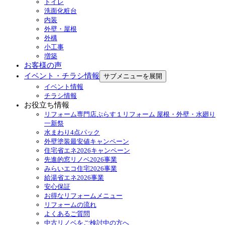
トイレ
洗面化粧台
内装
外壁・屋根
外構
小工事
増築
お客様の声
イベント・チラシ情報
サブメニューを展開
イベント情報
チラシ情報
お役立ち情報
リフォーム専門店ぷらす１リフォーム 屋根・外壁・水廻り
一新祭
水まわり4点パック
外壁塗装最安値キャンペーン
住宅省エネ2026キャンペーン
先進的窓リノベ2026事業
みらいエコ住宅2026事業
給湯省エネ2026事業
安心保証
お得なリフォームメニュー
リフォームの流れ
よくあるご質問
中古リノベをご検討中の方へ