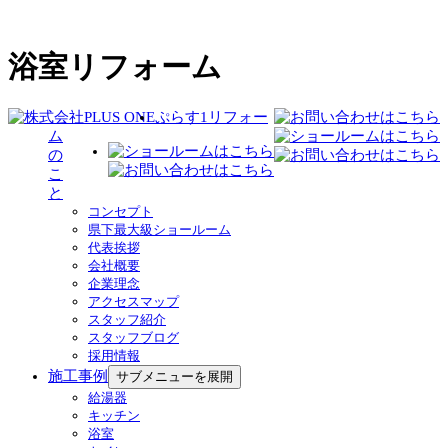
浴室リフォーム
ぷらす1リフォー
ム
の
こ
と
コンセプト
県下最大級ショールーム
代表挨拶
会社概要
企業理念
アクセスマップ
スタッフ紹介
スタッフブログ
採用情報
施工事例
サブメニューを展開
給湯器
キッチン
浴室