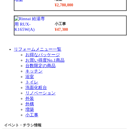
¥2,780,000
小工事
¥47,300
リフォームメニュー一覧
お得なパッケージ
お買い得度No.1商品
台数限定の商品
キッチン
浴室
トイレ
洗面化粧台
リノベーション
外装
外構
増築
小工事
イベント・チラシ情報