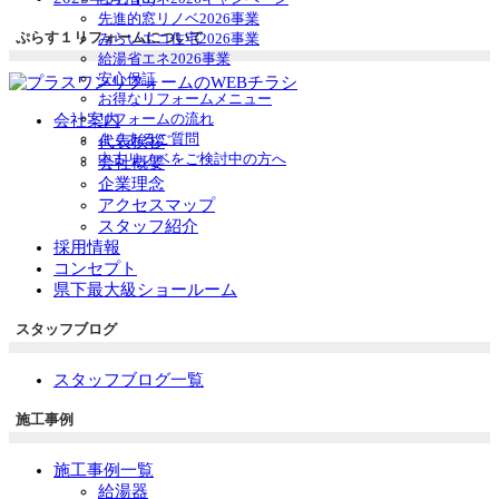
先進的窓リノベ2026事業
ぷらす１リフォームについて
みらいエコ住宅2026事業
給湯省エネ2026事業
安心保証
お得なリフォームメニュー
リフォームの流れ
会社案内
よくあるご質問
代表挨拶
中古リノベをご検討中の方へ
会社概要
企業理念
アクセスマップ
スタッフ紹介
採用情報
コンセプト
県下最大級ショールーム
スタッフブログ
スタッフブログ一覧
施工事例
施工事例一覧
給湯器