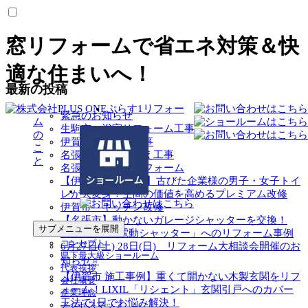
窓リフォームで省エネ対策＆快
適な住まいへ！
最新の投稿
ぷらす1リフォー
緊急のお知らせ
ム
生駒市 浴室リフォーム工事
の
伊賀市 トイレ工事
こ
名張市 瓦葺き替え工事
と
名張市 トイレリフォーム
【伊賀市 施工事例】古びた企業様の男子・女子トイ
レが大変身！空間の価値を高めるプレミアム改修
伊賀市 キッチン改修
【名張市】動かないガレージシャッターを交換！
サブメニューを展開
LIXIL「軽量電動シャッター」へのリフォーム事例
コンセプト
6月27日(土) 28日(日) リフォーム大相談会開催のお
県下最大級ショールーム
知らせ⭐
代表挨拶
【伊賀市 施工事例】重くて開かない木製玄関をリフ
会社概要
ォーム！LIXIL「リシェント」玄関引戸へのカバー
企業理念
工法で1日でお悩み解決！
アクセスマップ