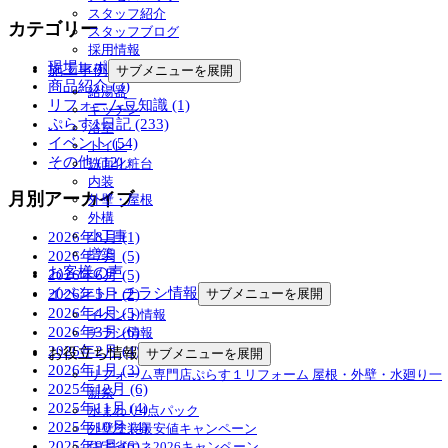
スタッフ紹介
カテゴリー
スタッフブログ
採用情報
現場レポート (14)
施工事例
サブメニューを展開
商品紹介 (3)
給湯器
リフォーム豆知識 (1)
キッチン
ぷらす1日記 (233)
浴室
イベント (54)
トイレ
その他 (12)
洗面化粧台
内装
月別アーカイブ
外壁・屋根
外構
小工事
2026年8月 (1)
増築
2026年7月 (5)
お客様の声
2026年6月 (5)
イベント・チラシ情報
2026年5月 (2)
サブメニューを展開
2026年4月 (5)
イベント情報
2026年3月 (6)
チラシ情報
2026年2月 (4)
お役立ち情報
サブメニューを展開
2026年1月 (3)
リフォーム専門店ぷらす１リフォーム 屋根・外壁・水廻り一
2025年12月 (6)
新祭
2025年11月 (4)
水まわり4点パック
2025年10月 (4)
外壁塗装最安値キャンペーン
2025年9月 (6)
住宅省エネ2026キャンペーン