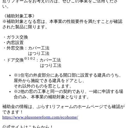
窓リフォームをお考えの方は、ぜひこの事業をご活用くださ
い。
《補助対象工事》
※
補助対象となる窓は、本事業の性能要件を満たすことが確認
された製品に限ります。
・ガラス交換
・内窓設置
・外窓交換：カバー工法
はつり工法
※1※2
・ドア交換
：カバー工法
はつり工法
※1住宅の外皮部分にある開口部に設置する建具のうち、
屋外から施錠できる建具をドアとし、
それ以外のものを窓とします。
※2他の窓の工事と同一の契約であり、一緒に申請する場
合のみ、本事業の補助対象となります。
補助金の情報は、ぷらす
1
リフォームのホームページでも確認が
できます！
https://www.plusonereform.com/ecohome/
公式サイトはこちらから！