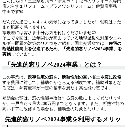
こんにちは！三重県名張市・伊賀市・宇陀市のリフォーム専門
店ぷらす１リフォーム（プラスワンリフォーム）伊賀店事務
中田です🐼
だんだん過ごしやすいい気候になってきましたが、朝晩はまだ
まだ肌寒く感じますね。
寒暖差には皆さま十分お気を付けくださいませ😊
そこで今回は、近年関心が高まっている地球温暖化対策やエネ
ルギー問題の対策のひとつをご紹介。国土交通省では、
住宅の
断熱性能向上を促進するため、「先進的窓リノベ
2024
事業」を
実施
しています。
「先進的窓リノベ2024事業」とは？
この事業は、
既存住宅の窓を、断熱性能の高い省エネ窓に改修
する費用に対して、補助金がもらえる制度です。補助対象とな
る窓は、熱貫流率が一定の基準を満たす高性能な窓です。
補助金の額は、窓の性能や改修する窓の数によって異なります
が、一戸当たり最大
200
万円までとなります。また、断熱性能の
高いドアに改修する場合も、補助金の対象となります。
先進的窓リノベ2024事業を利用するメリッ