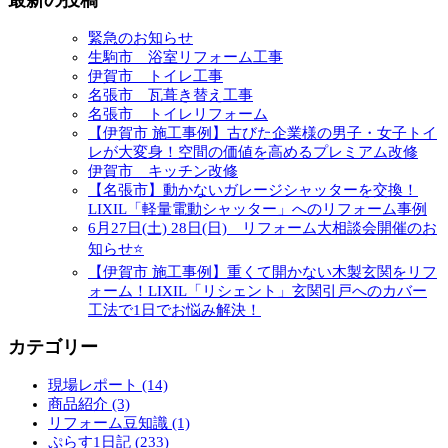
緊急のお知らせ
生駒市 浴室リフォーム工事
伊賀市 トイレ工事
名張市 瓦葺き替え工事
名張市 トイレリフォーム
【伊賀市 施工事例】古びた企業様の男子・女子トイ
レが大変身！空間の価値を高めるプレミアム改修
伊賀市 キッチン改修
【名張市】動かないガレージシャッターを交換！
LIXIL「軽量電動シャッター」へのリフォーム事例
6月27日(土) 28日(日) リフォーム大相談会開催のお
知らせ⭐
【伊賀市 施工事例】重くて開かない木製玄関をリフ
ォーム！LIXIL「リシェント」玄関引戸へのカバー
工法で1日でお悩み解決！
カテゴリー
現場レポート (14)
商品紹介 (3)
リフォーム豆知識 (1)
ぷらす1日記 (233)