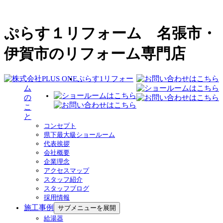
ぷらす１リフォーム 名張市・
伊賀市のリフォーム専門店
ぷらす1リフォー
ム
の
こ
と
コンセプト
県下最大級ショールーム
代表挨拶
会社概要
企業理念
アクセスマップ
スタッフ紹介
スタッフブログ
採用情報
施工事例
サブメニューを展開
給湯器