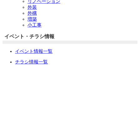
リノベーション
外装
外構
増築
小工事
イベント・チラシ情報
イベント情報一覧
チラシ情報一覧
ぷらす1の取り組み
中古リノベをご検討中の方へ
お役立ち情報
リフォーム専門店ぷらす１リフォーム 屋根・外壁・水廻
り一新祭
水まわり4点パック
外壁塗装最安値キャンペーン
住宅省エネ2026キャンペーン