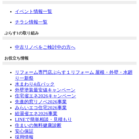
イベント情報一覧
チラシ情報一覧
ぷらす1の取り組み
中古リノベをご検討中の方へ
お役立ち情報
リフォーム専門店ぷらす１リフォーム 屋根・外壁・水廻
り一新祭
水まわり4点パック
外壁塗装最安値キャンペーン
住宅省エネ2026キャンペーン
先進的窓リノベ2026事業
みらいエコ住宅2026事業
給湯省エネ2026事業
LINEで簡単相談・見積もり
住まいの無料健康診断
安心保証
採用情報