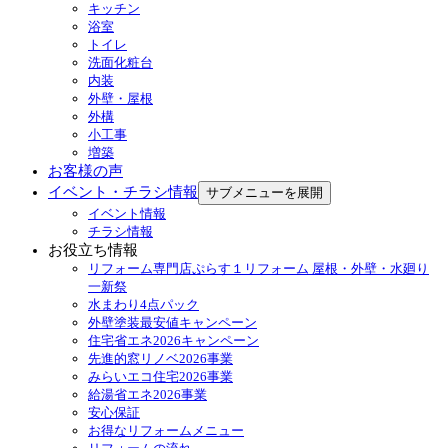
キッチン
浴室
トイレ
洗面化粧台
内装
外壁・屋根
外構
小工事
増築
お客様の声
イベント・チラシ情報
サブメニューを展開
イベント情報
チラシ情報
お役立ち情報
リフォーム専門店ぷらす１リフォーム 屋根・外壁・水廻り
一新祭
水まわり4点パック
外壁塗装最安値キャンペーン
住宅省エネ2026キャンペーン
先進的窓リノベ2026事業
みらいエコ住宅2026事業
給湯省エネ2026事業
安心保証
お得なリフォームメニュー