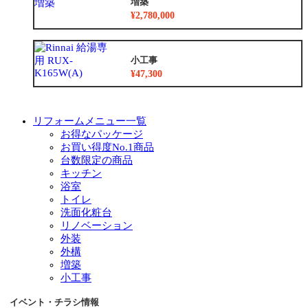
増築
¥2,780,000
小工事
¥47,300
リフォームメニュー一覧
お得なパッケージ
お買い得度No.1商品
台数限定の商品
キッチン
浴室
トイレ
洗面化粧台
リノベーション
外装
外構
増築
小工事
イベント・チラシ情報