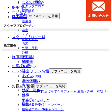
スタッフ紹介
スタッフ紹介
スタッフブログ
採用情報
採用情報
コンセプト
施工事例
サブメニューを展開
県下最大級ショールーム
給湯器
スタッフブログ
キッチン
浴室
トイレ
スタッフブログ一覧
洗面化粧台
内装
施工事例
外壁・屋根
外構
施工事例一覧
小工事
増築
給湯器
お客様の声
キッチン
浴室
イベント・チラシ情報
サブメニューを展開
トイレ
イベント情報
洗面化粧台
チラシ情報
内装
お役立ち情報
サブメニューを展開
外壁・屋根
リフォーム専門店ぷらす１リフォーム 屋根・外壁・水廻り一
外構
新祭
小工事
水まわり4点パック
増築
外壁塗装最安値キャンペーン
住宅省エネ2026キャンペーン