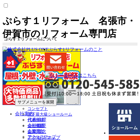
ぷらす１リフォーム 名張市・
伊賀市のリフォーム専門店
ぷらす１リフォームについて
ぷらす1リフォームのこと
サブメニューを展開
コンセプト
会社案内
県下最大級ショールーム
代表挨拶
代表挨拶
会社概要
会社概要
企業理念
企業理念
アクセスマップ
アクセスマップ