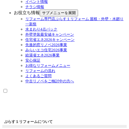
イベント情報
チラシ情報
お役立ち情報
サブメニューを展開
リフォーム専門店ぷらす１リフォーム 屋根・外壁・水廻り
一新祭
水まわり4点パック
外壁塗装最安値キャンペーン
住宅省エネ2026キャンペーン
先進的窓リノベ2026事業
みらいエコ住宅2026事業
給湯省エネ2026事業
安心保証
お得なリフォームメニュー
リフォームの流れ
よくあるご質問
中古リノベをご検討中の方へ
ぷらす１リフォームについて