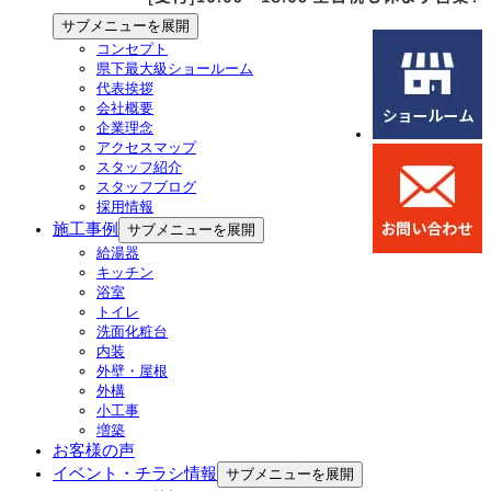
サブメニューを展開
コンセプト
県下最大級ショールーム
代表挨拶
会社概要
企業理念
アクセスマップ
スタッフ紹介
スタッフブログ
採用情報
施工事例
サブメニューを展開
給湯器
キッチン
浴室
トイレ
洗面化粧台
内装
外壁・屋根
外構
小工事
増築
お客様の声
イベント・チラシ情報
サブメニューを展開