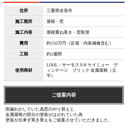
住所
三重県名張市
施工箇所
屋根・窓
施工内容
屋根重ね葺き・窓取替
費用
約150万円（足場・内装補修含む）
工期
約2週間
LIXIL：サーモスⅡH ケイミュー ヴ
使用商材
ィンテージ ブリック 金属屋根（立
平）
ご提案内容
雨漏れがしていた為窓のやり替えと、
金属屋根の部分の塗装がはがれていた為
塗装が出来ず葺き替えをご提案させていただきました。