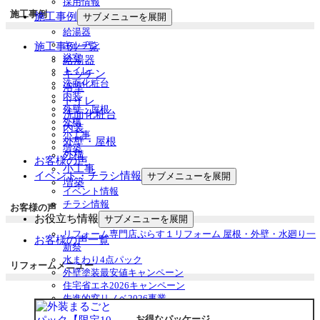
採用情報
施工事例
施工事例
サブメニューを展開
給湯器
キッチン
施工事例一覧
浴室
給湯器
トイレ
キッチン
洗面化粧台
浴室
内装
トイレ
外壁・屋根
洗面化粧台
外構
内装
小工事
外壁・屋根
増築
外構
お客様の声
小工事
イベント・チラシ情報
サブメニューを展開
増築
イベント情報
チラシ情報
お客様の声
お役立ち情報
サブメニューを展開
リフォーム専門店ぷらす１リフォーム 屋根・外壁・水廻り一
お客様の声一覧
新祭
水まわり4点パック
リフォームメニュー
外壁塗装最安値キャンペーン
住宅省エネ2026キャンペーン
先進的窓リノベ2026事業
みらいエコ住宅2026事業
お得なパッケージ