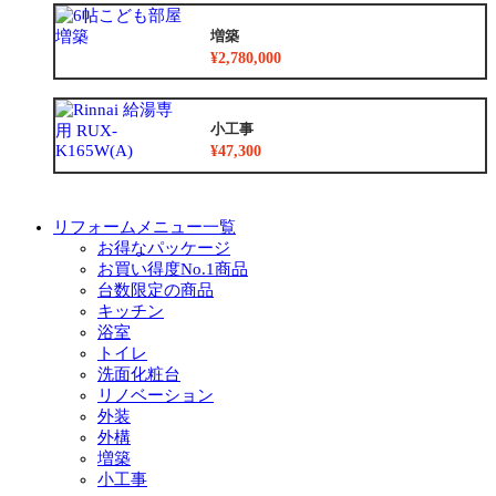
増築
¥2,780,000
小工事
¥47,300
リフォームメニュー一覧
お得なパッケージ
お買い得度No.1商品
台数限定の商品
キッチン
浴室
トイレ
洗面化粧台
リノベーション
外装
外構
増築
小工事