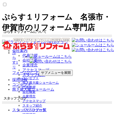
ぷらす１リフォーム 名張市・
伊賀市のリフォーム専門店
ぷらす１リフォームについて
会社案内
ぷ
代表挨拶
ら
会社概要
す1
企業理念
リ
アクセスマップ
フォームのこと
サブメニューを展開
スタッフ紹介
コンセプト
採用情報
県下最大級ショールーム
コンセプト
代表挨拶
県下最大級ショールーム
会社概要
企業理念
スタッフブログ
アクセスマップ
スタッフ紹介
スタッフブログ一覧
スタッフブログ