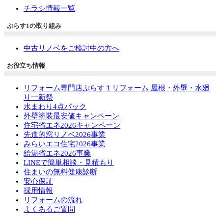
チラシ情報一覧
ぷらす1の取り組み
中古リノベをご検討中の方へ
お役立ち情報
リフォーム専門店ぷらす１リフォーム 屋根・外壁・水廻
り一新祭
水まわり4点パック
外壁塗装最安値キャンペーン
住宅省エネ2026キャンペーン
先進的窓リノベ2026事業
みらいエコ住宅2026事業
給湯省エネ2026事業
LINEで簡単相談・見積もり
住まいの無料健康診断
安心保証
採用情報
リフォームの流れ
よくあるご質問