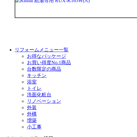
リフォームメニュー一覧
お得なパッケージ
お買い得度No.1商品
台数限定の商品
キッチン
浴室
トイレ
洗面化粧台
リノベーション
外装
外構
増築
小工事