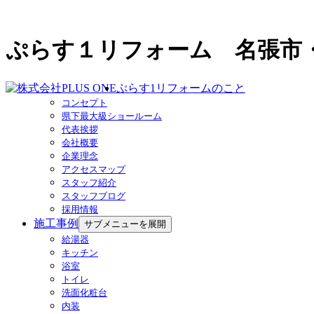
ぷらす１リフォーム 名張市
ぷらす1リフォームのこと
コンセプト
県下最大級ショールーム
代表挨拶
会社概要
企業理念
アクセスマップ
スタッフ紹介
スタッフブログ
採用情報
施工事例
サブメニューを展開
給湯器
キッチン
浴室
トイレ
洗面化粧台
内装