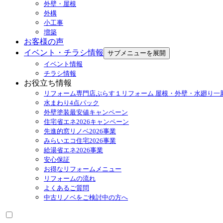
外壁・屋根
外構
小工事
増築
お客様の声
イベント・チラシ情報
サブメニューを展開
イベント情報
チラシ情報
お役立ち情報
リフォーム専門店ぷらす１リフォーム 屋根・外壁・水廻り一
水まわり4点パック
外壁塗装最安値キャンペーン
住宅省エネ2026キャンペーン
先進的窓リノベ2026事業
みらいエコ住宅2026事業
給湯省エネ2026事業
安心保証
お得なリフォームメニュー
リフォームの流れ
よくあるご質問
中古リノベをご検討中の方へ