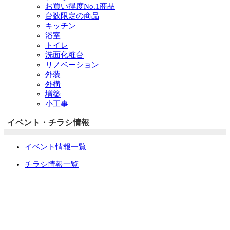
お買い得度No.1商品
台数限定の商品
キッチン
浴室
トイレ
洗面化粧台
リノベーション
外装
外構
増築
小工事
イベント・チラシ情報
イベント情報一覧
チラシ情報一覧
ぷらす1の取り組み
中古リノベをご検討中の方へ
お役立ち情報