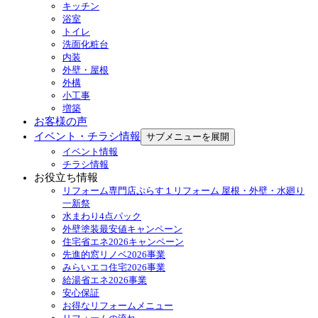
キッチン
浴室
トイレ
洗面化粧台
内装
外壁・屋根
外構
小工事
増築
お客様の声
イベント・チラシ情報
サブメニューを展開
イベント情報
チラシ情報
お役立ち情報
リフォーム専門店ぷらす１リフォーム 屋根・外壁・水廻り
一新祭
水まわり4点パック
外壁塗装最安値キャンペーン
住宅省エネ2026キャンペーン
先進的窓リノベ2026事業
みらいエコ住宅2026事業
給湯省エネ2026事業
安心保証
お得なリフォームメニュー