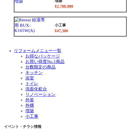
増築
¥2,780,000
小工事
¥47,300
リフォームメニュー一覧
お得なパッケージ
お買い得度No.1商品
台数限定の商品
キッチン
浴室
トイレ
洗面化粧台
リノベーション
外装
外構
増築
小工事
イベント・チラシ情報