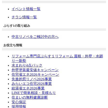
イベント情報一覧
チラシ情報一覧
ぷらす1の取り組み
中古リノベをご検討中の方へ
お役立ち情報
リフォーム専門店ぷらす１リフォーム 屋根・外壁・水廻
り一新祭
水まわり4点パック
外壁塗装最安値キャンペーン
住宅省エネ2026キャンペーン
先進的窓リノベ2026事業
みらいエコ住宅2026事業
給湯省エネ2026事業
LINEで簡単相談・見積もり
住まいの無料健康診断
安心保証
採用情報