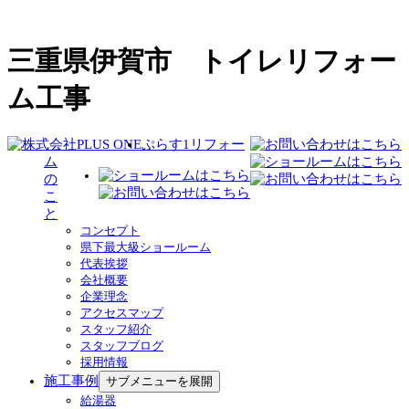
三重県伊賀市 トイレリフォー
ム工事
ぷらす1リフォー
ム
の
こ
と
コンセプト
県下最大級ショールーム
代表挨拶
会社概要
企業理念
アクセスマップ
スタッフ紹介
スタッフブログ
採用情報
施工事例
サブメニューを展開
給湯器