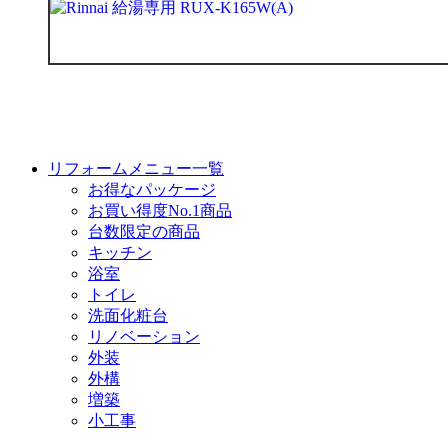
リフォームメニュー一覧
お得なパッケージ
お買い得度No.1商品
台数限定の商品
キッチン
浴室
トイレ
洗面化粧台
リノベーション
外装
外構
増築
小工事