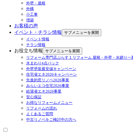
外壁・屋根
外構
小工事
増築
お客様の声
イベント・チラシ情報
サブメニューを展開
イベント情報
チラシ情報
お役立ち情報
サブメニューを展開
リフォーム専門店ぷらす１リフォーム 屋根・外壁・水廻り一
水まわり4点パック
外壁塗装最安値キャンペーン
住宅省エネ2026キャンペーン
先進的窓リノベ2026事業
みらいエコ住宅2026事業
給湯省エネ2026事業
安心保証
お得なリフォームメニュー
リフォームの流れ
よくあるご質問
中古リノベをご検討中の方へ