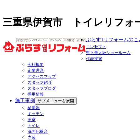
三重県伊賀市 トイレリフォ
ぷらす1リフォームのこ
コンセプト
県下最大級ショールーム
代表挨拶
会社概要
企業理念
アクセスマップ
スタッフ紹介
スタッフブログ
採用情報
施工事例
サブメニューを展開
給湯器
キッチン
浴室
トイレ
洗面化粧台
内装