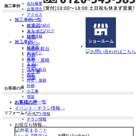
会社概要
展
施工事例
企業理念
開
アクセス
施工事例一覧
マップ
給湯器
スタッフ紹介
スタッフブログ
キッチン
採用情報
浴室
施工事例
トイレ
サ
給湯器
洗面化粧台
ブ
キッチン
内装
メ
浴室
外壁・屋根
ニ
トイレ
外構
ュ
洗面化粧台
小工事
ー
内装
増築
を
外壁・屋根
展
外構
お客様の声
開
小工事
増築
お客様の声一覧
お客様の声
イベント・チラシ情報
サ
リフォームメニュー
イベント情報
ブ
チラシ情報
メ
お役立ち情報
ニ
サ
リフォーム専門店ぷらす１リフォーム 屋根・外壁・水廻り一
ュ
ブ
お得なパッケージ
新祭