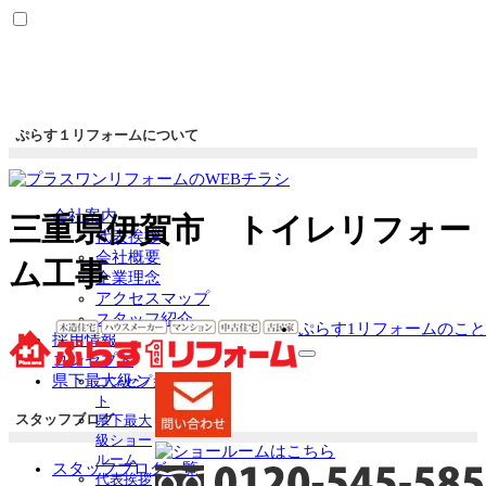
ぷらす１リフォームについて
会社案内
三重県伊賀市 トイレリフォー
代表挨拶
会社概要
ム工事
企業理念
アクセスマップ
スタッフ紹介
ぷらす1リフォームのこと
採用情報
コンセプト
サ
県下最大級ショールーム
コンセプ
ブ
ト
メ
スタッフブログ
県下最大
ニ
級ショー
ュ
ルーム
ー
スタッフブログ一覧
代表挨拶
を