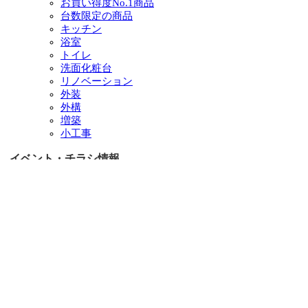
お買い得度No.1商品
台数限定の商品
キッチン
浴室
トイレ
洗面化粧台
リノベーション
外装
外構
増築
小工事
イベント・チラシ情報
イベント情報一覧
チラシ情報一覧
ぷらす1の取り組み
中古リノベをご検討中の方へ
お役立ち情報