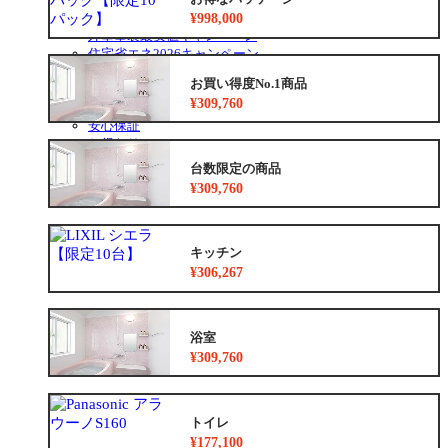
ー
メ
水まわり4点パック
¥998,000
を
ニ
外壁塗装最安値キャンペーン
展
ュ
住宅省エネ2026キャンペーン
開
ー
先進的窓リノベ2026事業
お買い得度No.1商品
を
みらいエコ住宅2026事業
展
¥309,760
給湯省エネ2026事業
開
安心保証
お得なリフォームメニュー
リフォームの流れ
台数限定の商品
よくあるご質問
¥309,760
中古リノベをご検討中の方へ
キッチン
¥306,267
浴室
¥309,760
トイレ
¥177,100