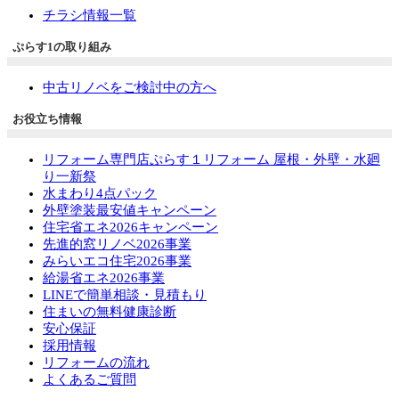
チラシ情報一覧
ぷらす1の取り組み
中古リノベをご検討中の方へ
お役立ち情報
リフォーム専門店ぷらす１リフォーム 屋根・外壁・水廻
り一新祭
水まわり4点パック
外壁塗装最安値キャンペーン
住宅省エネ2026キャンペーン
先進的窓リノベ2026事業
みらいエコ住宅2026事業
給湯省エネ2026事業
LINEで簡単相談・見積もり
住まいの無料健康診断
安心保証
採用情報
リフォームの流れ
よくあるご質問