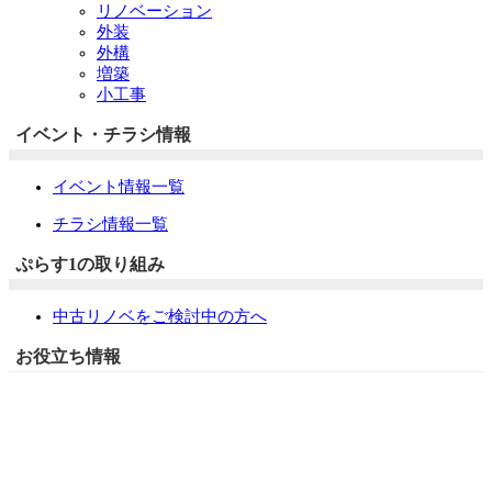
リノベーション
外装
外構
増築
小工事
イベント・チラシ情報
イベント情報一覧
チラシ情報一覧
ぷらす1の取り組み
中古リノベをご検討中の方へ
お役立ち情報
リフォーム専門店ぷらす１リフォーム 屋根・外壁・水廻
り一新祭
水まわり4点パック
外壁塗装最安値キャンペーン
住宅省エネ2026キャンペーン