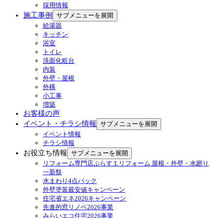
採用情報
施工事例
サブメニューを展開
給湯器
キッチン
浴室
トイレ
洗面化粧台
内装
外壁・屋根
外構
小工事
増築
お客様の声
イベント・チラシ情報
サブメニューを展開
イベント情報
チラシ情報
お役立ち情報
サブメニューを展開
リフォーム専門店ぷらす１リフォーム 屋根・外壁・水廻り
一新祭
水まわり4点パック
外壁塗装最安値キャンペーン
住宅省エネ2026キャンペーン
先進的窓リノベ2026事業
みらいエコ住宅2026事業