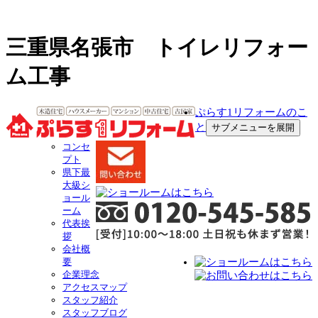
三重県名張市 トイレリフォー
ム工事
ぷらす1リフォームのこ
と
サブメニューを展開
コンセ
プト
県下最
大級シ
ョール
ーム
代表挨
拶
会社概
要
企業理念
アクセスマップ
スタッフ紹介
スタッフブログ