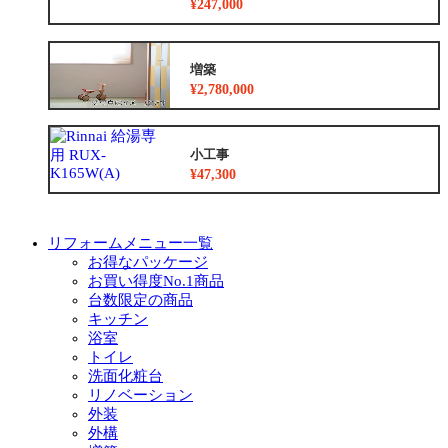
¥247,000
増築
¥2,780,000
小工事
¥47,300
リフォームメニュー一覧
お得なパッケージ
お買い得度No.1商品
台数限定の商品
キッチン
浴室
トイレ
洗面化粧台
リノベーション
外装
外構