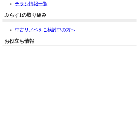
チラシ情報一覧
ぷらす1の取り組み
中古リノベをご検討中の方へ
お役立ち情報
リフォーム専門店ぷらす１リフォーム 屋根・外壁・水廻
り一新祭
水まわり4点パック
外壁塗装最安値キャンペーン
住宅省エネ2026キャンペーン
先進的窓リノベ2026事業
みらいエコ住宅2026事業
給湯省エネ2026事業
LINEで簡単相談・見積もり
住まいの無料健康診断
安心保証
採用情報
リフォームの流れ
よくあるご質問