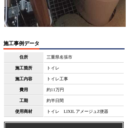
施工事例データ
住所
三重県名張市
施工箇所
トイレ
施工内容
トイレ工事
費用
約11万円
工期
約半日間
使用商材
トイレ LIXIL アメージュZ便器