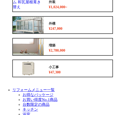
外装
¥1,024,000~
外構
¥247,000
増築
¥2,780,000
小工事
¥47,300
リフォームメニュー一覧
お得なパッケージ
お買い得度No.1商品
台数限定の商品
キッチン
浴室