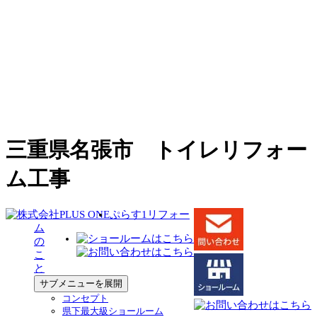
三重県名張市 トイレリフォー
ム工事
ぷらす1リフォー
ム
の
こ
と
サブメニューを展開
コンセプト
県下最大級ショールーム