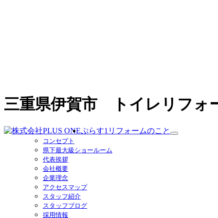
三重県伊賀市 トイレリフォ
ぷらす1リフォームのこと
サ
コンセプト
ブ
県下最大級ショールーム
メ
代表挨拶
ニ
会社概要
ュ
企業理念
ー
アクセスマップ
を
スタッフ紹介
展
スタッフブログ
開
採用情報