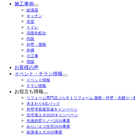
施工事例
サ
給湯器
ブ
キッチン
メ
浴室
ニ
トイレ
ュ
洗面化粧台
ー
内装
を
外壁・屋根
展
外構
開
小工事
増築
お客様の声
イベント・チラシ情報
サ
イベント情報
ブ
チラシ情報
メ
お役立ち情報
ニ
サ
リフォーム専門店ぷらす１リフォーム 屋根・外壁・水廻り一
ュ
ブ
水まわり4点パック
ー
メ
外壁塗装最安値キャンペーン
を
ニ
住宅省エネ2026キャンペーン
展
ュ
先進的窓リノベ2026事業
開
ー
みらいエコ住宅2026事業
を
給湯省エネ2026事業
展