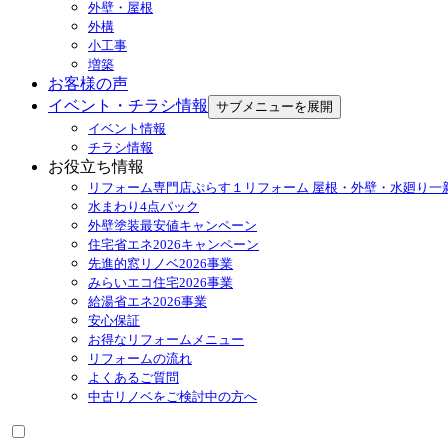
外壁・屋根
外構
小工事
増築
お客様の声
イベント・チラシ情報
サブメニューを展開
イベント情報
チラシ情報
お役立ち情報
リフォーム専門店ぷらす１リフォーム 屋根・外壁・水廻り一
水まわり4点パック
外壁塗装最安値キャンペーン
住宅省エネ2026キャンペーン
先進的窓リノベ2026事業
みらいエコ住宅2026事業
給湯省エネ2026事業
安心保証
お得なリフォームメニュー
リフォームの流れ
よくあるご質問
中古リノベをご検討中の方へ