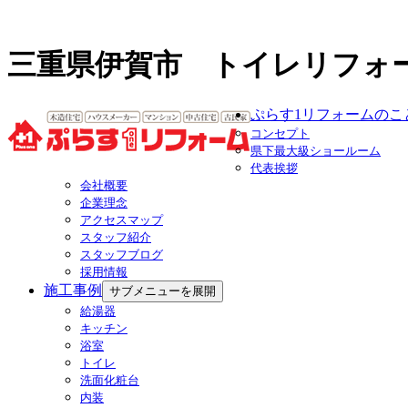
三重県伊賀市 トイレリフォ
ぷらす1リフォームのこ
コンセプト
県下最大級ショールーム
代表挨拶
会社概要
企業理念
アクセスマップ
スタッフ紹介
スタッフブログ
採用情報
施工事例
サブメニューを展開
給湯器
キッチン
浴室
トイレ
洗面化粧台
内装