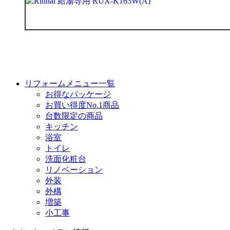
リフォームメニュー一覧
お得なパッケージ
お買い得度No.1商品
台数限定の商品
キッチン
浴室
トイレ
洗面化粧台
リノベーション
外装
外構
増築
小工事