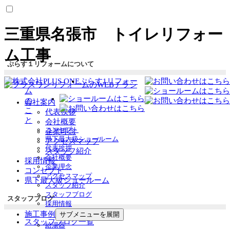
三重県名張市 トイレリフォー
ム工事
ぷらす１リフォームについて
ぷらす1リフォー
ム
の
会社案内
こ
代表挨拶
と
会社概要
コンセプト
企業理念
県下最大級ショールーム
アクセスマップ
代表挨拶
スタッフ紹介
会社概要
採用情報
企業理念
コンセプト
アクセスマップ
県下最大級ショールーム
スタッフ紹介
スタッフブログ
スタッフブログ
採用情報
施工事例
サブメニューを展開
スタッフブログ一覧
給湯器