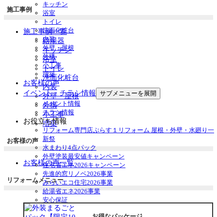
キッチン
施工事例
浴室
トイレ
洗面化粧台
施工事例一覧
内装
給湯器
外壁・屋根
キッチン
外構
浴室
小工事
トイレ
増築
洗面化粧台
お客様の声
内装
イベント・チラシ情報
サブメニューを展開
外壁・屋根
イベント情報
外構
チラシ情報
小工事
お役立ち情報
増築
リフォーム専門店ぷらす１リフォーム 屋根・外壁・水廻り一
新祭
お客様の声
水まわり4点パック
外壁塗装最安値キャンペーン
お客様の声一覧
住宅省エネ2026キャンペーン
先進的窓リノベ2026事業
リフォームメニュー
みらいエコ住宅2026事業
給湯省エネ2026事業
安心保証
お得なリフォームメニュー
お得なパッケージ