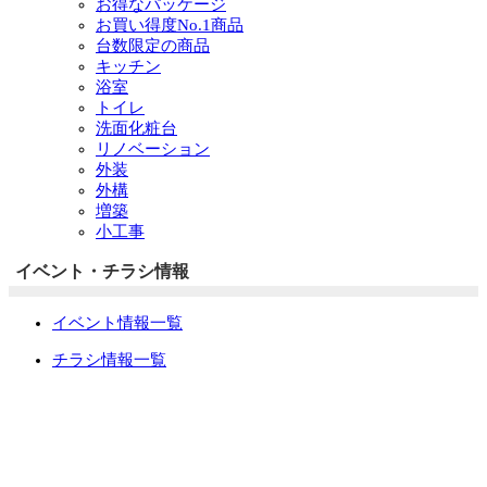
お得なパッケージ
お買い得度No.1商品
台数限定の商品
キッチン
浴室
トイレ
洗面化粧台
リノベーション
外装
外構
増築
小工事
イベント・チラシ情報
イベント情報一覧
チラシ情報一覧
ぷらす1の取り組み
中古リノベをご検討中の方へ