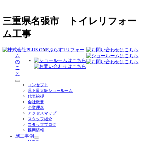
三重県名張市 トイレリフォー
ム工事
ぷらす1リフォー
ム
の
こ
と
サ
コンセプト
ブ
県下最大級ショールーム
メ
代表挨拶
ニ
会社概要
ュ
企業理念
ー
アクセスマップ
を
スタッフ紹介
展
スタッフブログ
開
採用情報
施工事例
サ