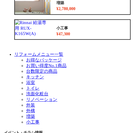
増築
¥2,780,000
小工事
¥47,300
リフォームメニュー一覧
お得なパッケージ
お買い得度No.1商品
台数限定の商品
キッチン
浴室
トイレ
洗面化粧台
リノベーション
外装
外構
増築
小工事
イベント・チラシ情報