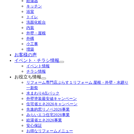
給湯器
ブ
キッチン
メ
浴室
ニ
トイレ
ュ
洗面化粧台
ー
内装
を
外壁・屋根
展
外構
開
小工事
増築
お客様の声
イベント・チラシ情報
サ
イベント情報
ブ
チラシ情報
メ
お役立ち情報
ニ
サ
リフォーム専門店ぷらす１リフォーム 屋根・外壁・水廻り
ュ
ブ
一新祭
ー
メ
水まわり4点パック
を
ニ
外壁塗装最安値キャンペーン
展
ュ
住宅省エネ2026キャンペーン
開
ー
先進的窓リノベ2026事業
を
みらいエコ住宅2026事業
展
給湯省エネ2026事業
開
安心保証
お得なリフォームメニュー