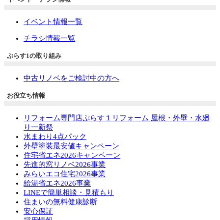
イベント情報一覧
チラシ情報一覧
ぷらす1の取り組み
中古リノベをご検討中の方へ
お役立ち情報
リフォーム専門店ぷらす１リフォーム 屋根・外壁・水廻
り一新祭
水まわり4点パック
外壁塗装最安値キャンペーン
住宅省エネ2026キャンペーン
先進的窓リノベ2026事業
みらいエコ住宅2026事業
給湯省エネ2026事業
LINEで簡単相談・見積もり
住まいの無料健康診断
安心保証