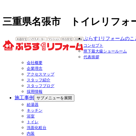
三重県名張市 トイレリフォ
ぷらす1リフォームのこ
コンセプト
県下最大級ショールーム
代表挨拶
会社概要
企業理念
アクセスマップ
スタッフ紹介
スタッフブログ
採用情報
施工事例
サブメニューを展開
給湯器
キッチン
浴室
トイレ
洗面化粧台
内装