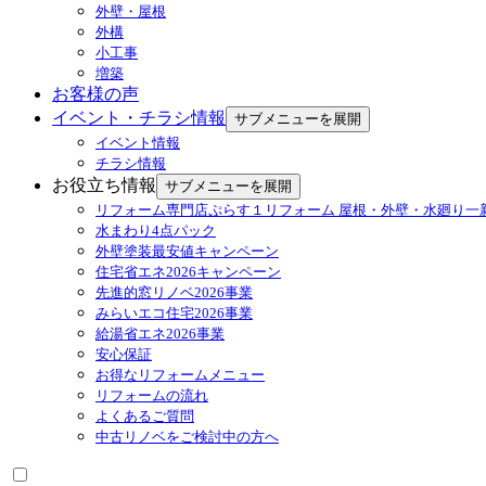
外壁・屋根
外構
小工事
増築
お客様の声
イベント・チラシ情報
サブメニューを展開
イベント情報
チラシ情報
お役立ち情報
サブメニューを展開
リフォーム専門店ぷらす１リフォーム 屋根・外壁・水廻り一
水まわり4点パック
外壁塗装最安値キャンペーン
住宅省エネ2026キャンペーン
先進的窓リノベ2026事業
みらいエコ住宅2026事業
給湯省エネ2026事業
安心保証
お得なリフォームメニュー
リフォームの流れ
よくあるご質問
中古リノベをご検討中の方へ