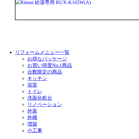
リフォームメニュー一覧
お得なパッケージ
お買い得度No.1商品
台数限定の商品
キッチン
浴室
トイレ
洗面化粧台
リノベーション
外装
外構
増築
小工事