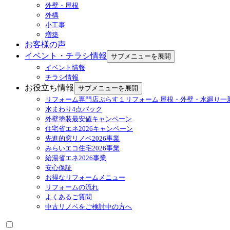
外壁・屋根
外構
小工事
増築
お客様の声
イベント・チラシ情報
サブメニューを展開
イベント情報
チラシ情報
お役立ち情報
サブメニューを展開
リフォーム専門店ぷらす１リフォーム 屋根・外壁・水廻り一
水まわり4点パック
外壁塗装最安値キャンペーン
住宅省エネ2026キャンペーン
先進的窓リノベ2026事業
みらいエコ住宅2026事業
給湯省エネ2026事業
安心保証
お得なリフォームメニュー
リフォームの流れ
よくあるご質問
中古リノベをご検討中の方へ