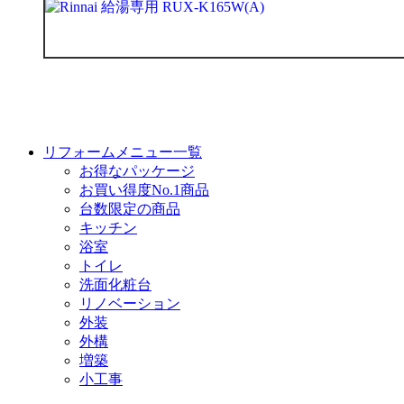
リフォームメニュー一覧
お得なパッケージ
お買い得度No.1商品
台数限定の商品
キッチン
浴室
トイレ
洗面化粧台
リノベーション
外装
外構
増築
小工事