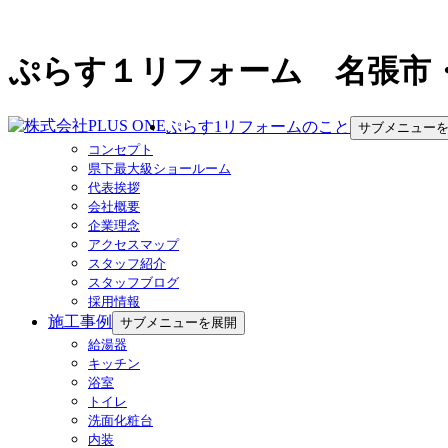
ぷらす１リフォーム 名張市
ぷらす1リフォームのこと
サブメニュー
コンセプト
県下最大級ショールーム
代表挨拶
会社概要
企業理念
アクセスマップ
スタッフ紹介
スタッフブログ
採用情報
施工事例
サブメニューを展開
給湯器
キッチン
浴室
トイレ
洗面化粧台
内装