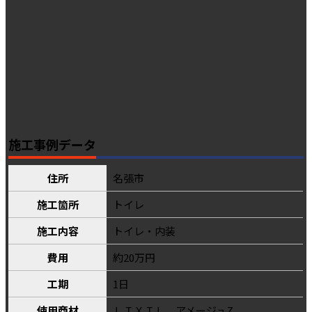
施工事例データ
住所
名張市
施工箇所
トイレ
施工内容
トイレ・内装
費用
約20万円
工期
1日
使用商材
ＬＩＸＩＬ アメージュZ