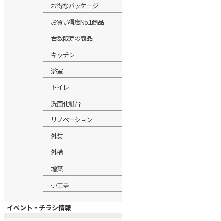
お得なパッケージ
お買い得度No.1商品
台数限定の商品
キッチン
浴室
トイレ
洗面化粧台
リノベーション
外装
外構
増築
小工事
イベント・チラシ情報