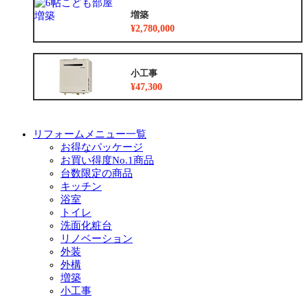
増築
¥2,780,000
小工事
¥47,300
リフォームメニュー一覧
お得なパッケージ
お買い得度No.1商品
台数限定の商品
キッチン
浴室
トイレ
洗面化粧台
リノベーション
外装
外構
増築
小工事