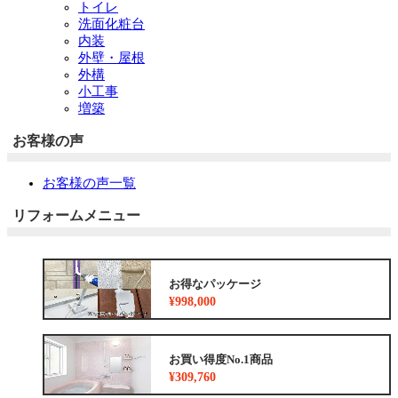
トイレ
洗面化粧台
内装
外壁・屋根
外構
小工事
増築
お客様の声
お客様の声一覧
リフォームメニュー
お得なパッケージ
¥998,000
お買い得度No.1商品
¥309,760