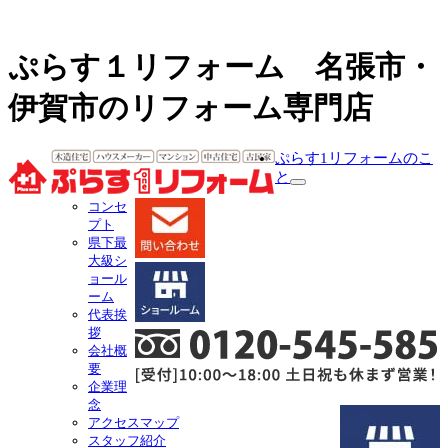
ぷらす１リフォーム 名張市・
伊賀市のリフォーム専門店
ぷらす1リフォームのこ
と
サ
コンセ
ブ
プト
メ
県下最
ニ
大級シ
ュ
ョール
ー
ーム
を
代表挨
展
拶
開
会社概
要
企業理
念
アクセスマップ
スタッフ紹介