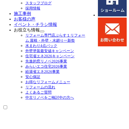
スタッフブログ
採用情報
施工事例
お客様の声
イベント・チラシ情報
お役立ち情報
サ
リフォーム専門店ぷらす１リフォー
ブ
ム 屋根・外壁・水廻り一新祭
メ
水まわり4点パック
ニ
外壁塗装最安値キャンペーン
ュ
住宅省エネ2026キャンペーン
ー
先進的窓リノベ2026事業
を
みらいエコ住宅2026事業
展
給湯省エネ2026事業
開
安心保証
お得なリフォームメニュー
リフォームの流れ
よくあるご質問
中古リノベをご検討中の方へ