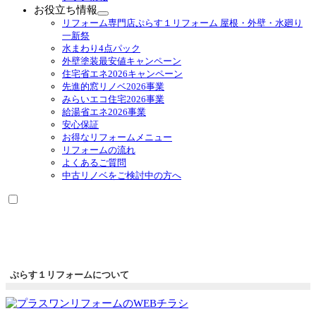
メ
お役立ち情報
ニ
サ
リフォーム専門店ぷらす１リフォーム 屋根・外壁・水廻り
ュ
ブ
一新祭
ー
メ
水まわり4点パック
を
ニ
外壁塗装最安値キャンペーン
展
ュ
住宅省エネ2026キャンペーン
開
ー
先進的窓リノベ2026事業
を
みらいエコ住宅2026事業
展
給湯省エネ2026事業
開
安心保証
お得なリフォームメニュー
リフォームの流れ
よくあるご質問
中古リノベをご検討中の方へ
ぷらす１リフォームについて