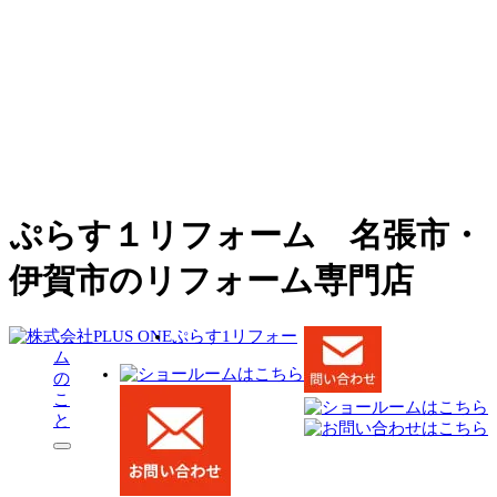
ぷらす１リフォーム 名張市・
伊賀市のリフォーム専門店
ぷらす1リフォー
ム
の
こ
と
サ
ブ
メ