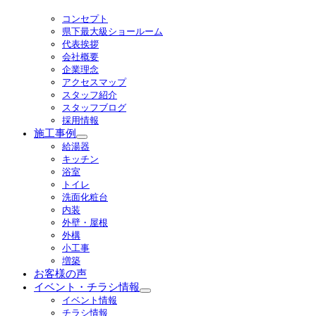
ニ
コンセプト
ュ
県下最大級ショールーム
ー
代表挨拶
を
会社概要
展
企業理念
開
アクセスマップ
スタッフ紹介
スタッフブログ
採用情報
施工事例
サ
給湯器
ブ
キッチン
メ
浴室
ニ
トイレ
ュ
洗面化粧台
ー
内装
を
外壁・屋根
展
外構
開
小工事
増築
お客様の声
イベント・チラシ情報
サ
イベント情報
ブ
チラシ情報