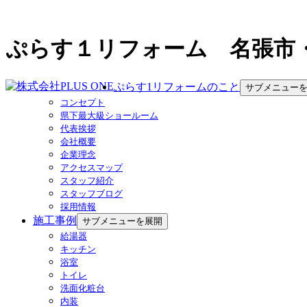
ぷらす１リフォーム 名張市
ぷらす1リフォームのこと
サブメニュー
コンセプト
県下最大級ショールーム
代表挨拶
会社概要
企業理念
アクセスマップ
スタッフ紹介
スタッフブログ
採用情報
施工事例
サブメニューを展開
給湯器
キッチン
浴室
トイレ
洗面化粧台
内装