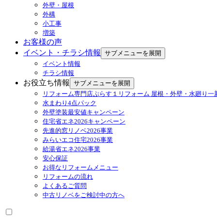
外壁・屋根
外構
小工事
増築
お客様の声
イベント・チラシ情報
サブメニューを展開
イベント情報
チラシ情報
お役立ち情報
サブメニューを展開
リフォーム専門店ぷらす１リフォーム 屋根・外壁・水廻り一
水まわり4点パック
外壁塗装最安値キャンペーン
住宅省エネ2026キャンペーン
先進的窓リノベ2026事業
みらいエコ住宅2026事業
給湯省エネ2026事業
安心保証
お得なリフォームメニュー
リフォームの流れ
よくあるご質問
中古リノベをご検討中の方へ