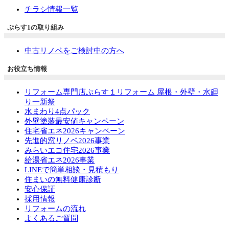
チラシ情報一覧
ぷらす1の取り組み
中古リノベをご検討中の方へ
お役立ち情報
リフォーム専門店ぷらす１リフォーム 屋根・外壁・水廻
り一新祭
水まわり4点パック
外壁塗装最安値キャンペーン
住宅省エネ2026キャンペーン
先進的窓リノベ2026事業
みらいエコ住宅2026事業
給湯省エネ2026事業
LINEで簡単相談・見積もり
住まいの無料健康診断
安心保証
採用情報
リフォームの流れ
よくあるご質問