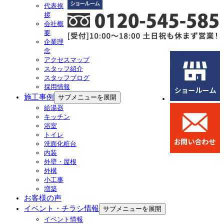
代表挨
拶
会社概
要
企業理
念
アクセスマップ
スタッフ紹介
スタッフブログ
採用情報
施工事例
サブメニューを展開
給湯器
キッチン
浴室
トイレ
洗面化粧台
内装
外壁・屋根
外構
小工事
増築
お客様の声
イベント・チラシ情報
サブメニューを展開
イベント情報