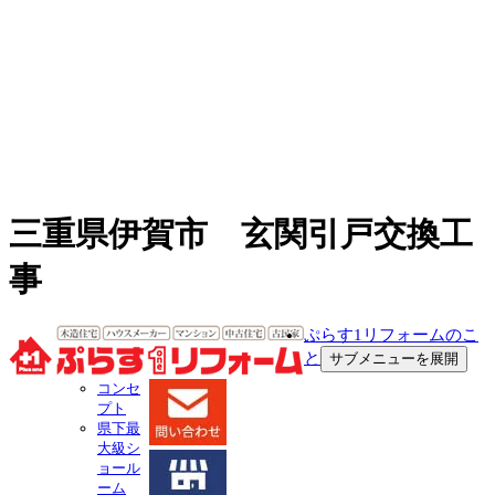
三重県伊賀市 玄関引戸交換工
事
ぷらす1リフォームのこ
と
サブメニューを展開
コンセ
プト
県下最
大級シ
ョール
ーム