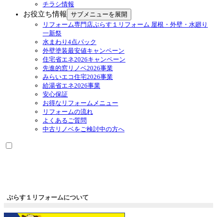
チラシ情報
お役立ち情報
サブメニューを展開
リフォーム専門店ぷらす１リフォーム 屋根・外壁・水廻り
一新祭
水まわり4点パック
外壁塗装最安値キャンペーン
住宅省エネ2026キャンペーン
先進的窓リノベ2026事業
みらいエコ住宅2026事業
給湯省エネ2026事業
安心保証
お得なリフォームメニュー
リフォームの流れ
よくあるご質問
中古リノベをご検討中の方へ
ぷらす１リフォームについて