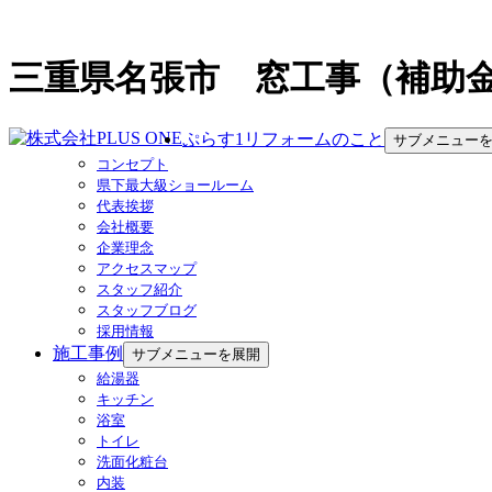
三重県名張市 窓工事（補助
ぷらす1リフォームのこと
サブメニュー
コンセプト
県下最大級ショールーム
代表挨拶
会社概要
企業理念
アクセスマップ
スタッフ紹介
スタッフブログ
採用情報
施工事例
サブメニューを展開
給湯器
キッチン
浴室
トイレ
洗面化粧台
内装