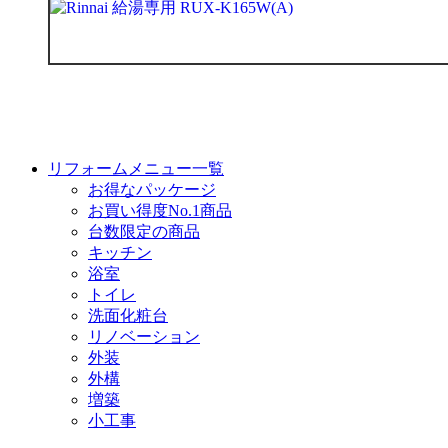
リフォームメニュー一覧
お得なパッケージ
お買い得度No.1商品
台数限定の商品
キッチン
浴室
トイレ
洗面化粧台
リノベーション
外装
外構
増築
小工事