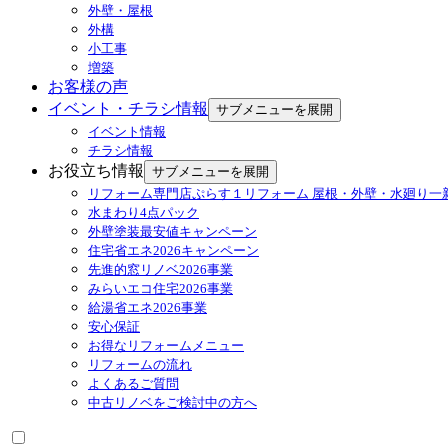
外壁・屋根
外構
小工事
増築
お客様の声
イベント・チラシ情報
サブメニューを展開
イベント情報
チラシ情報
お役立ち情報
サブメニューを展開
リフォーム専門店ぷらす１リフォーム 屋根・外壁・水廻り一
水まわり4点パック
外壁塗装最安値キャンペーン
住宅省エネ2026キャンペーン
先進的窓リノベ2026事業
みらいエコ住宅2026事業
給湯省エネ2026事業
安心保証
お得なリフォームメニュー
リフォームの流れ
よくあるご質問
中古リノベをご検討中の方へ