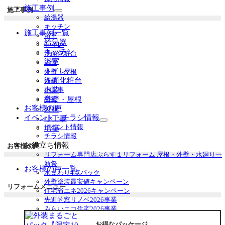
施工事例
施工事例
サ
給湯器
ブ
キッチン
施工事例一覧
メ
浴室
ニ
給湯器
トイレ
ュ
キッチン
洗面化粧台
ー
浴室
内装
を
トイレ
外壁・屋根
展
洗面化粧台
外構
開
内装
小工事
増築
外壁・屋根
お客様の声
外構
イベント・チラシ情報
小工事
サ
イベント情報
増築
ブ
チラシ情報
メ
お役立ち情報
お客様の声
ニ
リフォーム専門店ぷらす１リフォーム 屋根・外壁・水廻り一
ュ
新祭
お客様の声一覧
ー
水まわり4点パック
を
外壁塗装最安値キャンペーン
リフォームメニュー
展
住宅省エネ2026キャンペーン
開
先進的窓リノベ2026事業
みらいエコ住宅2026事業
給湯省エネ2026事業
お得なパッケージ