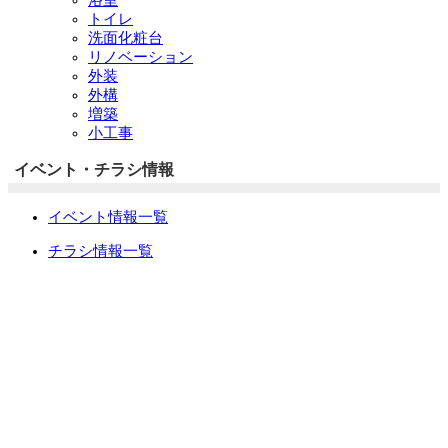
トイレ
洗面化粧台
リノベーション
外装
外構
増築
小工事
イベント・チラシ情報
イベント情報一覧
チラシ情報一覧
ぷらす1の取り組み
中古リノベをご検討中の方へ
お役立ち情報
リフォーム専門店ぷらす１リフォーム 屋根・外壁・水廻
り一新祭