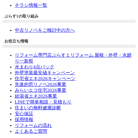
チラシ情報一覧
ぷらす1の取り組み
中古リノベをご検討中の方へ
お役立ち情報
リフォーム専門店ぷらす１リフォーム 屋根・外壁・水廻
り一新祭
水まわり4点パック
外壁塗装最安値キャンペーン
住宅省エネ2026キャンペーン
先進的窓リノベ2026事業
みらいエコ住宅2026事業
給湯省エネ2026事業
LINEで簡単相談・見積もり
住まいの無料健康診断
安心保証
採用情報
リフォームの流れ
よくあるご質問