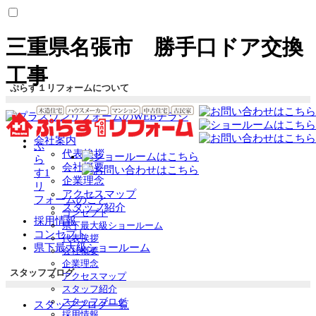
三重県名張市 勝手口ドア交換
工事
ぷらす１リフォームについて
会社案内
ぷ
代表挨拶
ら
会社概要
す1
企業理念
リ
アクセスマップ
フォームのこと
スタッフ紹介
コンセプト
採用情報
県下最大級ショールーム
コンセプト
代表挨拶
県下最大級ショールーム
会社概要
企業理念
スタッフブログ
アクセスマップ
スタッフ紹介
スタッフブログ
スタッフブログ一覧
採用情報