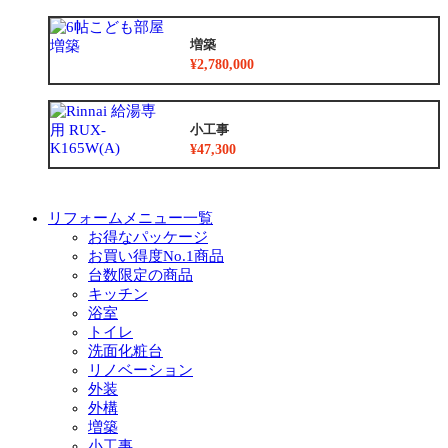
増築
¥2,780,000
小工事
¥47,300
リフォームメニュー一覧
お得なパッケージ
お買い得度No.1商品
台数限定の商品
キッチン
浴室
トイレ
洗面化粧台
リノベーション
外装
外構
増築
小工事