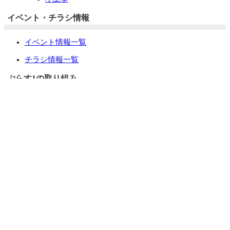
イベント・チラシ情報
イベント情報一覧
チラシ情報一覧
ぷらす1の取り組み
中古リノベをご検討中の方へ
お役立ち情報
リフォーム専門店ぷらす１リフォーム 屋根・外壁・水廻
り一新祭
水まわり4点パック
外壁塗装最安値キャンペーン
住宅省エネ2026キャンペーン
先進的窓リノベ2026事業
みらいエコ住宅2026事業
給湯省エネ2026事業
LINEで簡単相談・見積もり