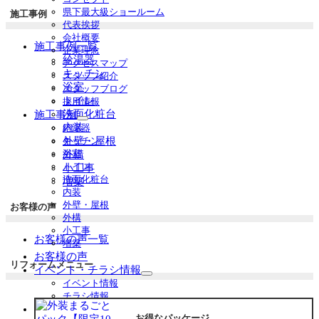
ブ
県下最大級ショールーム
施工事例
メ
代表挨拶
ニ
会社概要
施工事例一覧
ュ
企業理念
ー
給湯器
アクセスマップ
を
キッチン
スタッフ紹介
展
浴室
スタッフブログ
開
トイレ
採用情報
洗面化粧台
施工事例
サ
内装
給湯器
ブ
外壁・屋根
キッチン
メ
浴室
外構
ニ
トイレ
小工事
ュ
洗面化粧台
増築
ー
内装
を
外壁・屋根
お客様の声
展
外構
開
小工事
お客様の声一覧
増築
お客様の声
リフォームメニュー
イベント・チラシ情報
サ
イベント情報
ブ
チラシ情報
メ
お役立ち情報
ニ
お得なパッケージ
サ