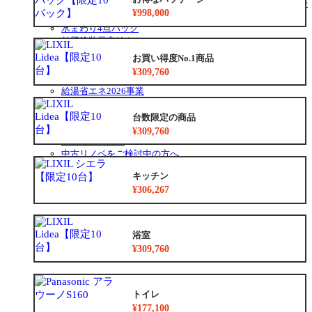
リフォーム専門店ぷらす１リフォーム 屋根・外壁・水廻り一
ュ
ブ
¥998,000
新祭
ー
メ
水まわり4点パック
を
ニ
外壁塗装最安値キャンペーン
展
ュ
住宅省エネ2026キャンペーン
お買い得度No.1商品
開
ー
先進的窓リノベ2026事業
¥309,760
を
みらいエコ住宅2026事業
展
給湯省エネ2026事業
開
安心保証
お得なリフォームメニュー
台数限定の商品
リフォームの流れ
¥309,760
よくあるご質問
中古リノベをご検討中の方へ
キッチン
¥306,267
浴室
¥309,760
トイレ
¥177,100