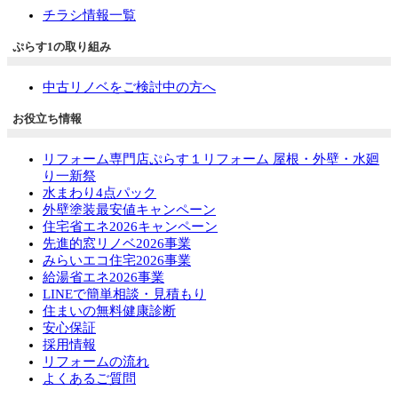
チラシ情報一覧
ぷらす1の取り組み
中古リノベをご検討中の方へ
お役立ち情報
リフォーム専門店ぷらす１リフォーム 屋根・外壁・水廻
り一新祭
水まわり4点パック
外壁塗装最安値キャンペーン
住宅省エネ2026キャンペーン
先進的窓リノベ2026事業
みらいエコ住宅2026事業
給湯省エネ2026事業
LINEで簡単相談・見積もり
住まいの無料健康診断
安心保証
採用情報
リフォームの流れ
よくあるご質問