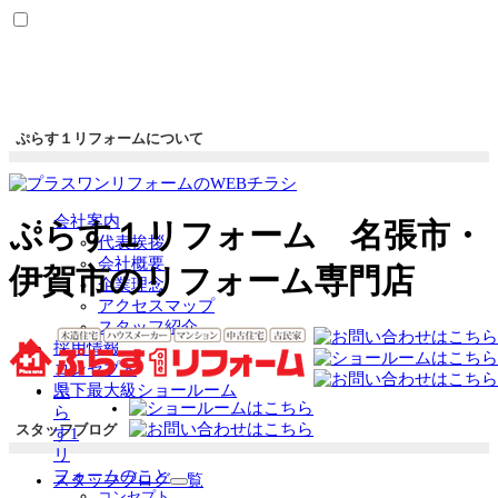
ぷらす１リフォームについて
会社案内
ぷらす１リフォーム 名張市・
代表挨拶
会社概要
伊賀市のリフォーム専門店
企業理念
アクセスマップ
スタッフ紹介
採用情報
コンセプト
県下最大級ショールーム
ぷ
ら
スタッフブログ
す1
リ
フォームのこと
スタッフブログ一覧
サ
コンセプト