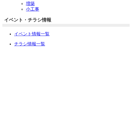
増築
小工事
イベント・チラシ情報
イベント情報一覧
チラシ情報一覧
ぷらす1の取り組み
中古リノベをご検討中の方へ
お役立ち情報
リフォーム専門店ぷらす１リフォーム 屋根・外壁・水廻
り一新祭
水まわり4点パック
外壁塗装最安値キャンペーン
住宅省エネ2026キャンペーン
先進的窓リノベ2026事業
みらいエコ住宅2026事業