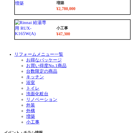
増築
¥2,780,000
小工事
¥47,300
リフォームメニュー一覧
お得なパッケージ
お買い得度No.1商品
台数限定の商品
キッチン
浴室
トイレ
洗面化粧台
リノベーション
外装
外構
増築
小工事
イベント・チラシ情報