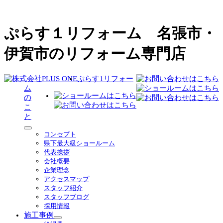
ぷらす１リフォーム 名張市・
伊賀市のリフォーム専門店
ぷらす1リフォー
ム
の
こ
と
サ
コンセプト
ブ
県下最大級ショールーム
メ
代表挨拶
ニ
会社概要
ュ
企業理念
ー
アクセスマップ
を
スタッフ紹介
展
スタッフブログ
開
採用情報
施工事例
サ