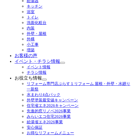
給湯器
ブ
キッチン
メ
浴室
ニ
トイレ
ュ
洗面化粧台
ー
内装
を
外壁・屋根
展
外構
開
小工事
増築
お客様の声
イベント・チラシ情報
サ
イベント情報
ブ
チラシ情報
メ
お役立ち情報
ニ
サ
リフォーム専門店ぷらす１リフォーム 屋根・外壁・水廻り
ュ
ブ
一新祭
ー
メ
水まわり4点パック
を
ニ
外壁塗装最安値キャンペーン
展
ュ
住宅省エネ2026キャンペーン
開
ー
先進的窓リノベ2026事業
を
みらいエコ住宅2026事業
展
給湯省エネ2026事業
開
安心保証
お得なリフォームメニュー