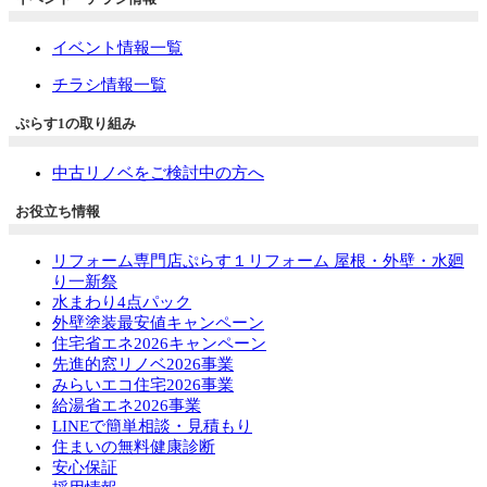
イベント情報一覧
チラシ情報一覧
ぷらす1の取り組み
中古リノベをご検討中の方へ
お役立ち情報
リフォーム専門店ぷらす１リフォーム 屋根・外壁・水廻
り一新祭
水まわり4点パック
外壁塗装最安値キャンペーン
住宅省エネ2026キャンペーン
先進的窓リノベ2026事業
みらいエコ住宅2026事業
給湯省エネ2026事業
LINEで簡単相談・見積もり
住まいの無料健康診断
安心保証