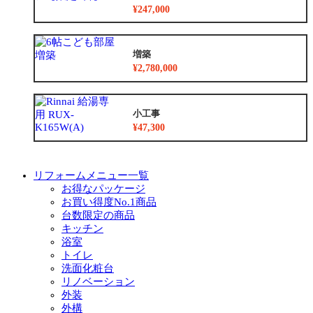
¥247,000
増築
¥2,780,000
小工事
¥47,300
リフォームメニュー一覧
お得なパッケージ
お買い得度No.1商品
台数限定の商品
キッチン
浴室
トイレ
洗面化粧台
リノベーション
外装
外構