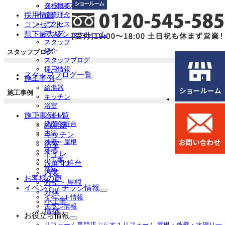
スタッフ紹介
会社概要
展
採用情報
企業理念
開
アクセス
コンセプト
マップ
県下最大級ショールーム
スタッフ
紹介
スタッフブログ
スタッフブログ
採用情報
スタッフブログ一覧
施工事例
サ
給湯器
施工事例
ブ
キッチン
メ
浴室
ニ
トイレ
施工事例一覧
ュ
洗面化粧台
給湯器
ー
内装
キッチン
を
外壁・屋根
浴室
展
外構
トイレ
開
小工事
洗面化粧台
増築
内装
お客様の声
外壁・屋根
イベント・チラシ情報
外構
サ
イベント情報
小工事
ブ
チラシ情報
増築
メ
お役立ち情報
ニ
サ
リフォーム専門店ぷらす１リフォーム 屋根・外壁・水廻り一