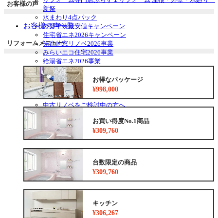
お客様の声
ュ
ブ
新祭
ー
メ
水まわり4点パック
を
ニ
お客様の声一覧
外壁塗装最安値キャンペーン
展
ュ
住宅省エネ2026キャンペーン
開
ー
リフォームメニュー
先進的窓リノベ2026事業
を
みらいエコ住宅2026事業
展
給湯省エネ2026事業
開
安心保証
お得なリフォームメニュー
お得なパッケージ
リフォームの流れ
¥998,000
よくあるご質問
中古リノベをご検討中の方へ
お買い得度No.1商品
¥309,760
台数限定の商品
¥309,760
キッチン
¥306,267