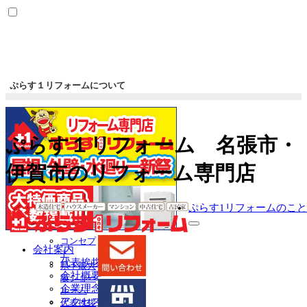
ぷらす１リフォームについて
ぷらす１リフォーム 名張市・
伊賀市のリフォーム専門店
ぷらす1リフォームのこと
サ
コンセプ
ブ
会社案内
ト
メ
代表挨拶
県下最大
ニ
会社概要
級ショー
ュ
企業理念
ルーム
ー
アクセスマップ
代表挨拶
を