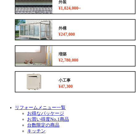
外装
¥1,024,000~
外構
¥247,000
増築
¥2,780,000
小工事
¥47,300
リフォームメニュー一覧
お得なパッケージ
お買い得度No.1商品
台数限定の商品
キッチン
浴室