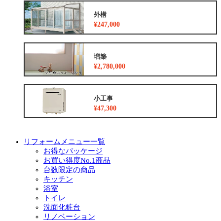
外構
¥247,000
増築
¥2,780,000
小工事
¥47,300
リフォームメニュー一覧
お得なパッケージ
お買い得度No.1商品
台数限定の商品
キッチン
浴室
トイレ
洗面化粧台
リノベーション