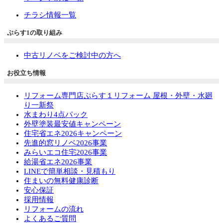
チラシ情報一覧
ぷらす1の取り組み
中古リノベをご検討中の方へ
お役立ち情報
リフォーム専門店ぷらす１リフォーム 屋根・外壁・水廻
り一新祭
水まわり4点パック
外壁塗装最安値キャンペーン
住宅省エネ2026キャンペーン
先進的窓リノベ2026事業
みらいエコ住宅2026事業
給湯省エネ2026事業
LINEで簡単相談・見積もり
住まいの無料健康診断
安心保証
採用情報
リフォームの流れ
よくあるご質問