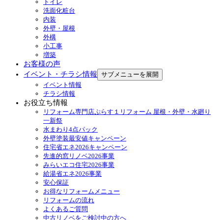
トイレ
洗面化粧台
内装
外壁・屋根
外構
小工事
増築
お客様の声
イベント・チラシ情報
サブメニューを展開
イベント情報
チラシ情報
お役立ち情報
リフォーム専門店ぷらす１リフォーム 屋根・外壁・水廻り
一新祭
水まわり4点パック
外壁塗装最安値キャンペーン
住宅省エネ2026キャンペーン
先進的窓リノベ2026事業
みらいエコ住宅2026事業
給湯省エネ2026事業
安心保証
お得なリフォームメニュー
リフォームの流れ
よくあるご質問
中古リノベをご検討中の方へ