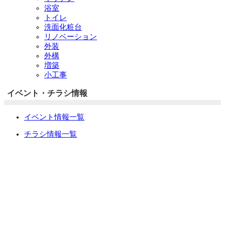
浴室
トイレ
洗面化粧台
リノベーション
外装
外構
増築
小工事
イベント・チラシ情報
イベント情報一覧
チラシ情報一覧
ぷらす1の取り組み
中古リノベをご検討中の方へ
お役立ち情報
リフォーム専門店ぷらす１リフォーム 屋根・外壁・水廻