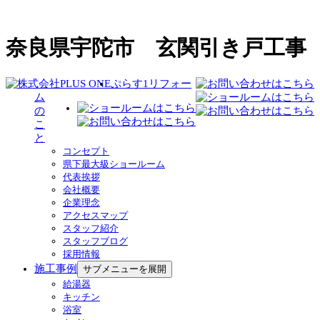
奈良県宇陀市 玄関引き戸工事
ぷらす1リフォー
ム
の
こ
と
コンセプト
県下最大級ショールーム
代表挨拶
会社概要
企業理念
アクセスマップ
スタッフ紹介
スタッフブログ
採用情報
施工事例
サブメニューを展開
給湯器
キッチン
浴室