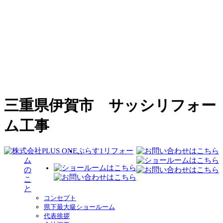
三重県伊賀市 サッシリフォー
ム工事
ぷらす1リフォー
ム
の
こ
と
コンセプト
県下最大級ショールーム
代表挨拶