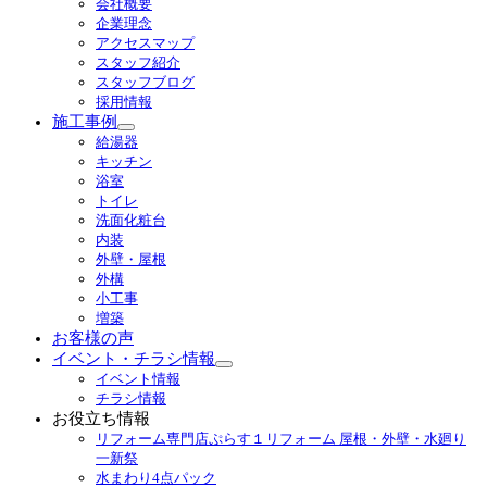
会社概要
企業理念
アクセスマップ
スタッフ紹介
スタッフブログ
採用情報
施工事例
サ
給湯器
ブ
キッチン
メ
浴室
ニ
トイレ
ュ
洗面化粧台
ー
内装
を
外壁・屋根
展
外構
開
小工事
増築
お客様の声
イベント・チラシ情報
サ
イベント情報
ブ
チラシ情報
メ
お役立ち情報
ニ
リフォーム専門店ぷらす１リフォーム 屋根・外壁・水廻り
ュ
一新祭
ー
水まわり4点パック