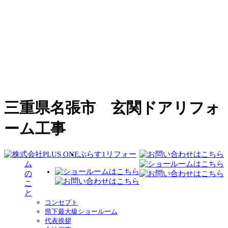
三重県名張市 玄関ドアリフォ
ーム工事
ぷらす1リフォー
ム
の
こ
と
コンセプト
県下最大級ショールーム
代表挨拶