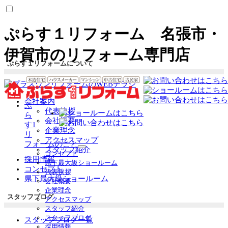
ぷらす１リフォーム 名張市・
伊賀市のリフォーム専門店
ぷらす１リフォームについて
会社案内
ぷ
代表挨拶
ら
会社概要
す1
企業理念
リ
アクセスマップ
フォームのこと
スタッフ紹介
サ
コンセプト
採用情報
ブ
県下最大級ショールーム
コンセプト
メ
代表挨拶
ニ
県下最大級ショールーム
会社概要
ュ
企業理念
ー
スタッフブログ
アクセスマップ
を
スタッフ紹介
展
スタッフブログ
スタッフブログ一覧
開
採用情報