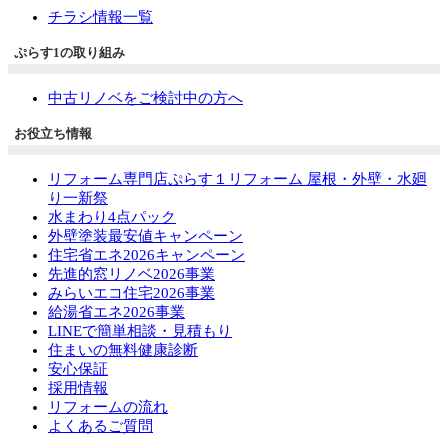
チラシ情報一覧
ぷらす1の取り組み
中古リノベをご検討中の方へ
お役立ち情報
リフォーム専門店ぷらす１リフォーム 屋根・外壁・水廻
り一新祭
水まわり4点パック
外壁塗装最安値キャンペーン
住宅省エネ2026キャンペーン
先進的窓リノベ2026事業
みらいエコ住宅2026事業
給湯省エネ2026事業
LINEで簡単相談・見積もり
住まいの無料健康診断
安心保証
採用情報
リフォームの流れ
よくあるご質問