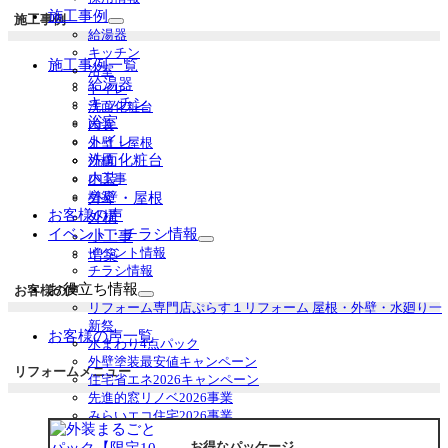
施工事例
施工事例
サ
給湯器
ブ
キッチン
施工事例一覧
メ
浴室
ニ
給湯器
トイレ
ュ
キッチン
洗面化粧台
ー
浴室
内装
を
トイレ
外壁・屋根
展
洗面化粧台
外構
開
内装
小工事
増築
外壁・屋根
お客様の声
外構
イベント・チラシ情報
小工事
サ
イベント情報
増築
ブ
チラシ情報
メ
お役立ち情報
お客様の声
ニ
サ
リフォーム専門店ぷらす１リフォーム 屋根・外壁・水廻り一
ュ
ブ
新祭
お客様の声一覧
ー
メ
水まわり4点パック
を
ニ
外壁塗装最安値キャンペーン
リフォームメニュー
展
ュ
住宅省エネ2026キャンペーン
開
ー
先進的窓リノベ2026事業
を
みらいエコ住宅2026事業
展
給湯省エネ2026事業
開
お得なパッケージ