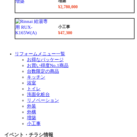
増築
¥2,780,000
小工事
¥47,300
リフォームメニュー一覧
お得なパッケージ
お買い得度No.1商品
台数限定の商品
キッチン
浴室
トイレ
洗面化粧台
リノベーション
外装
外構
増築
小工事
イベント・チラシ情報