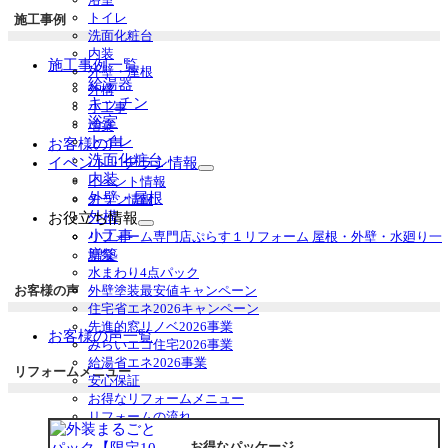
ニ
トイレ
施工事例
ュ
洗面化粧台
ー
内装
施工事例一覧
を
外壁・屋根
給湯器
展
外構
開
キッチン
小工事
浴室
増築
トイレ
お客様の声
洗面化粧台
イベント・チラシ情報
サ
内装
イベント情報
ブ
外壁・屋根
チラシ情報
メ
外構
お役立ち情報
ニ
サ
小工事
リフォーム専門店ぷらす１リフォーム 屋根・外壁・水廻り一
ュ
ブ
増築
新祭
ー
メ
水まわり4点パック
を
ニ
お客様の声
外壁塗装最安値キャンペーン
展
ュ
住宅省エネ2026キャンペーン
開
ー
先進的窓リノベ2026事業
お客様の声一覧
を
みらいエコ住宅2026事業
展
給湯省エネ2026事業
リフォームメニュー
開
安心保証
お得なリフォームメニュー
リフォームの流れ
よくあるご質問
お得なパッケージ