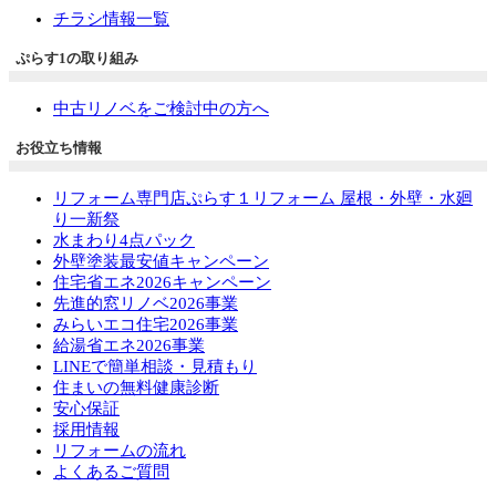
チラシ情報一覧
ぷらす1の取り組み
中古リノベをご検討中の方へ
お役立ち情報
リフォーム専門店ぷらす１リフォーム 屋根・外壁・水廻
り一新祭
水まわり4点パック
外壁塗装最安値キャンペーン
住宅省エネ2026キャンペーン
先進的窓リノベ2026事業
みらいエコ住宅2026事業
給湯省エネ2026事業
LINEで簡単相談・見積もり
住まいの無料健康診断
安心保証
採用情報
リフォームの流れ
よくあるご質問