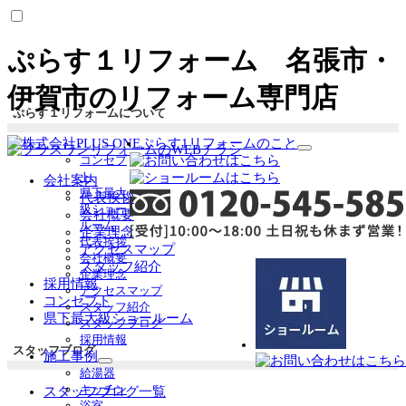
ぷらす１リフォーム 名張市・
伊賀市のリフォーム専門店
ぷらす１リフォームについて
ぷらす1リフォームのこと
サ
コンセプ
ブ
ト
会社案内
メ
県下最大
代表挨拶
ニ
級ショー
会社概要
ュ
ルーム
企業理念
ー
代表挨拶
アクセスマップ
を
会社概要
スタッフ紹介
展
企業理念
採用情報
開
アクセスマップ
コンセプト
スタッフ紹介
県下最大級ショールーム
スタッフブログ
採用情報
スタッフブログ
施工事例
サ
給湯器
ブ
キッチン
スタッフブログ一覧
メ
浴室