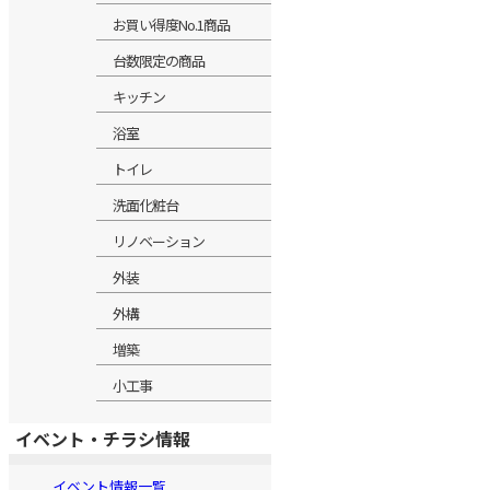
お買い得度No.1商品
台数限定の商品
キッチン
浴室
トイレ
洗面化粧台
リノベーション
外装
外構
増築
小工事
イベント・チラシ情報
イベント情報一覧