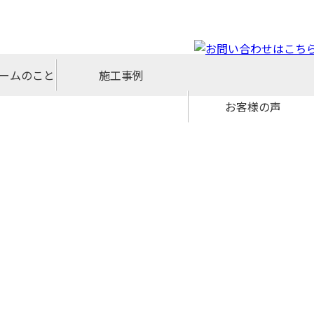
ォームのこと
施工事例
お客様の声
ョールーム
ブログ
マップ
紹介
プト
拶
要
念
報
洗面化粧台
外壁・屋根
キッチン
給湯器
トイレ
小工事
浴室
内装
外構
増築