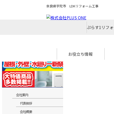
奈良県宇陀市 LDKリフォーム工事
ぷらす1リフ
ぷらす１リフォームについて
県下最大級シ
スタッフ
アクセス
スタッフ
コンセ
代表挨
会社概
企業理
採用情
お役立ち情報
住宅省エネ2026キャンペーン
リフォーム専門店ぷらす１リ
中古リノベをご検討中の方へ
外壁塗装最安値キャンペーン
お得なリフォームメニュー
先進的窓リノベ2026事業
みらいエコ住宅2026事業
給湯省エネ2026事業
水まわり4点パック
リフォームの流れ
よくあるご質問
安心保証
フォーム 屋根・外壁・水廻り
一新祭
会社案内
代表挨拶
会社概要