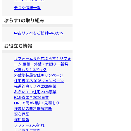
チラシ情報一覧
ぷらす1の取り組み
中古リノベをご検討中の方へ
お役立ち情報
リフォーム専門店ぷらす１リフォ
ーム 屋根・外壁・水廻り一新祭
水まわり4点パック
外壁塗装最安値キャンペーン
住宅省エネ2026キャンペーン
先進的窓リノベ2026事業
みらいエコ住宅2026事業
給湯省エネ2026事業
LINEで簡単相談・見積もり
住まいの無料健康診断
安心保証
採用情報
リフォームの流れ
よくあるご質問