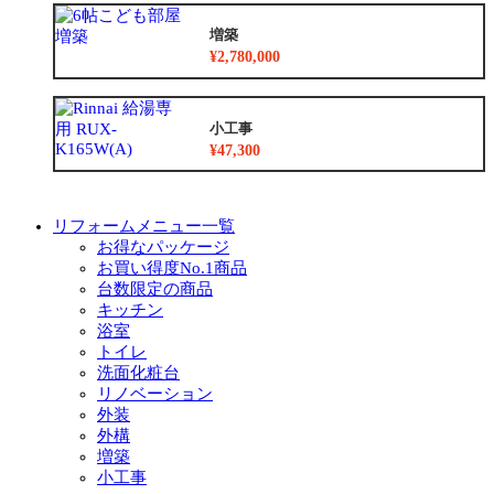
増築
¥2,780,000
小工事
¥47,300
リフォームメニュー一覧
お得なパッケージ
お買い得度No.1商品
台数限定の商品
キッチン
浴室
トイレ
洗面化粧台
リノベーション
外装
外構
増築
小工事