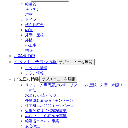
給湯器
キッチン
浴室
トイレ
洗面化粧台
内装
外壁・屋根
外構
小工事
増築
お客様の声
イベント・チラシ情報
サブメニューを展開
イベント情報
チラシ情報
お役立ち情報
サブメニューを展開
リフォーム専門店ぷらす１リフォーム 屋根・外壁・水廻り
一新祭
水まわり4点パック
外壁塗装最安値キャンペーン
住宅省エネ2026キャンペーン
先進的窓リノベ2026事業
みらいエコ住宅2026事業
給湯省エネ2026事業
安心保証