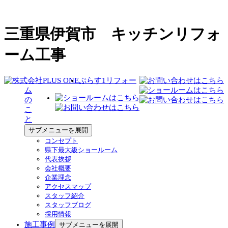
三重県伊賀市 キッチンリフォ
ーム工事
ぷらす1リフォー
ム
の
こ
と
サブメニューを展開
コンセプト
県下最大級ショールーム
代表挨拶
会社概要
企業理念
アクセスマップ
スタッフ紹介
スタッフブログ
採用情報
施工事例
サブメニューを展開