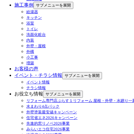
施工事例
サブメニューを展開
給湯器
キッチン
浴室
トイレ
洗面化粧台
内装
外壁・屋根
外構
小工事
増築
お客様の声
イベント・チラシ情報
サブメニューを展開
イベント情報
チラシ情報
お役立ち情報
サブメニューを展開
リフォーム専門店ぷらす１リフォーム 屋根・外壁・水廻り一
水まわり4点パック
外壁塗装最安値キャンペーン
住宅省エネ2026キャンペーン
先進的窓リノベ2026事業
みらいエコ住宅2026事業