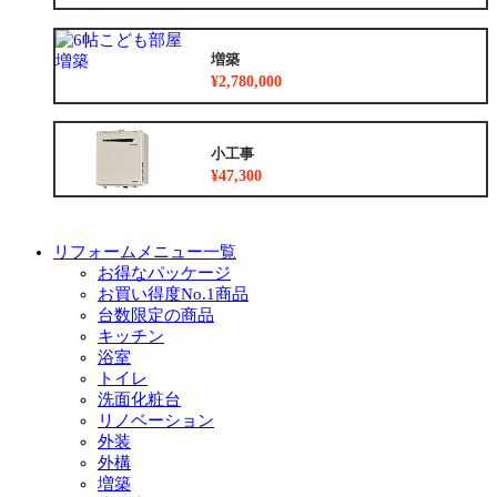
増築
¥2,780,000
小工事
¥47,300
リフォームメニュー一覧
お得なパッケージ
お買い得度No.1商品
台数限定の商品
キッチン
浴室
トイレ
洗面化粧台
リノベーション
外装
外構
増築