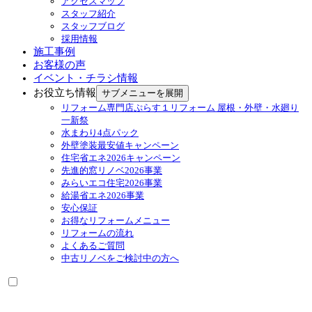
アクセスマップ
スタッフ紹介
スタッフブログ
採用情報
施工事例
お客様の声
イベント・チラシ情報
お役立ち情報
サブメニューを展開
リフォーム専門店ぷらす１リフォーム 屋根・外壁・水廻り
一新祭
水まわり4点パック
外壁塗装最安値キャンペーン
住宅省エネ2026キャンペーン
先進的窓リノベ2026事業
みらいエコ住宅2026事業
給湯省エネ2026事業
安心保証
お得なリフォームメニュー
リフォームの流れ
よくあるご質問
中古リノベをご検討中の方へ