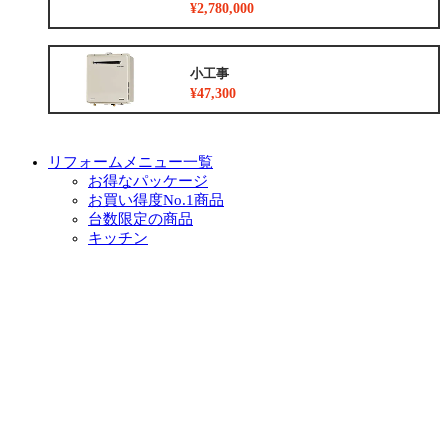
¥2,780,000
小工事
¥47,300
リフォームメニュー一覧
お得なパッケージ
お買い得度No.1商品
台数限定の商品
キッチン
浴室
トイレ
洗面化粧台
リノベーション
外装
外構
増築
小工事
イベント・チラシ情報