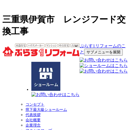
三重県伊賀市 レンジフード交
換工事
ぷらす1リフォームのこ
と
サブメニューを展開
コンセプト
県下最大級ショールーム
代表挨拶
会社概要
企業理念