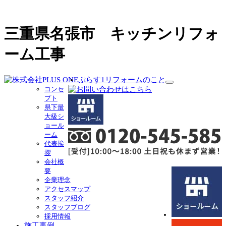
三重県名張市 キッチンリフォ
ーム工事
ぷらす1リフォームのこと
サ
コンセ
ブ
プト
メ
県下最
ニ
大級シ
ュ
ョール
ー
ーム
を
代表挨
展
拶
開
会社概
要
企業理念
アクセスマップ
スタッフ紹介
スタッフブログ
採用情報
施工事例