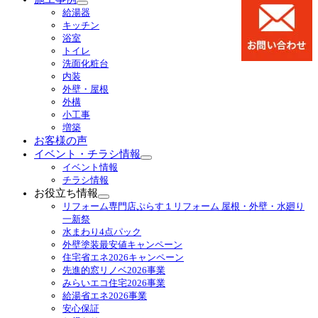
サ
給湯器
ブ
キッチン
メ
浴室
ニ
トイレ
ュ
洗面化粧台
ー
内装
を
外壁・屋根
展
外構
開
小工事
増築
お客様の声
イベント・チラシ情報
サ
イベント情報
ブ
チラシ情報
メ
お役立ち情報
ニ
サ
リフォーム専門店ぷらす１リフォーム 屋根・外壁・水廻り
ュ
ブ
一新祭
ー
メ
水まわり4点パック
を
ニ
外壁塗装最安値キャンペーン
展
ュ
住宅省エネ2026キャンペーン
開
ー
先進的窓リノベ2026事業
を
みらいエコ住宅2026事業
展
給湯省エネ2026事業
開
安心保証