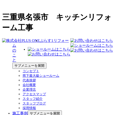
三重県名張市 キッチンリフォ
ーム工事
ぷらす1リフォー
ム
の
こ
と
サブメニューを展開
コンセプト
県下最大級ショールーム
代表挨拶
会社概要
企業理念
アクセスマップ
スタッフ紹介
スタッフブログ
採用情報
施工事例
サブメニューを展開