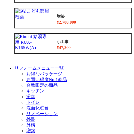
増築
¥2,780,000
小工事
¥47,300
リフォームメニュー一覧
お得なパッケージ
お買い得度No.1商品
台数限定の商品
キッチン
浴室
トイレ
洗面化粧台
リノベーション
外装
外構
増築