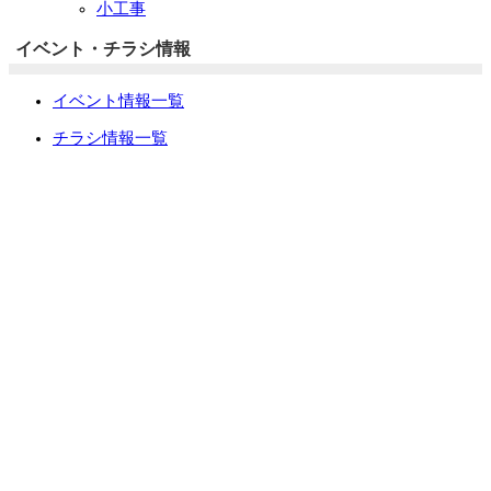
小工事
イベント・チラシ情報
イベント情報一覧
チラシ情報一覧
ぷらす1の取り組み
中古リノベをご検討中の方へ
お役立ち情報
リフォーム専門店ぷらす１リフォーム 屋根・外壁・水廻
り一新祭
水まわり4点パック
外壁塗装最安値キャンペーン
住宅省エネ2026キャンペーン
先進的窓リノベ2026事業
みらいエコ住宅2026事業
給湯省エネ2026事業
LINEで簡単相談・見積もり