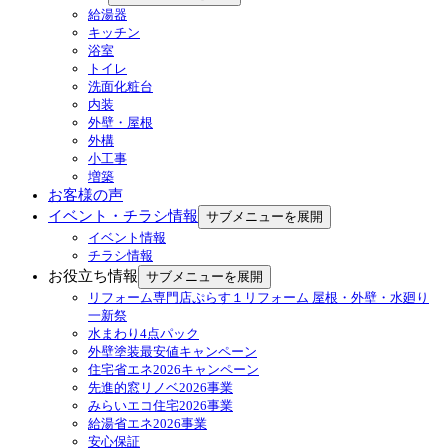
給湯器
キッチン
浴室
トイレ
洗面化粧台
内装
外壁・屋根
外構
小工事
増築
お客様の声
イベント・チラシ情報
サブメニューを展開
イベント情報
チラシ情報
お役立ち情報
サブメニューを展開
リフォーム専門店ぷらす１リフォーム 屋根・外壁・水廻り
一新祭
水まわり4点パック
外壁塗装最安値キャンペーン
住宅省エネ2026キャンペーン
先進的窓リノベ2026事業
みらいエコ住宅2026事業
給湯省エネ2026事業
安心保証