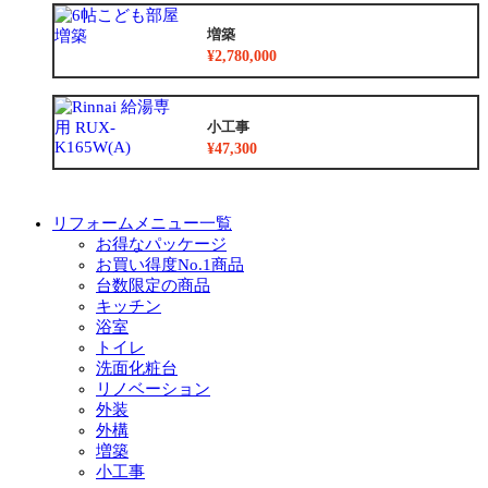
増築
¥2,780,000
小工事
¥47,300
リフォームメニュー一覧
お得なパッケージ
お買い得度No.1商品
台数限定の商品
キッチン
浴室
トイレ
洗面化粧台
リノベーション
外装
外構
増築
小工事